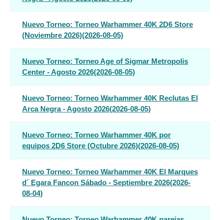
Nuevo Torneo: Torneo Warhammer 40K 2D6 Store
(Noviembre 2026)(2026-08-05)
Nuevo Torneo: Torneo Age of Sigmar Metropolis
Center - Agosto 2026(2026-08-05)
Nuevo Torneo: Torneo Warhammer 40K Reclutas El
Arca Negra - Agosto 2026(2026-08-05)
Nuevo Torneo: Torneo Warhammer 40K por
equipos 2D6 Store (Octubre 2026)(2026-08-05)
Nuevo Torneo: Torneo Warhammer 40K El Marques
d´ Egara Fancon Sábado - Septiembre 2026(2026-
08-04)
Nuevo Torneo: Torneo Warhammer 40K parejas