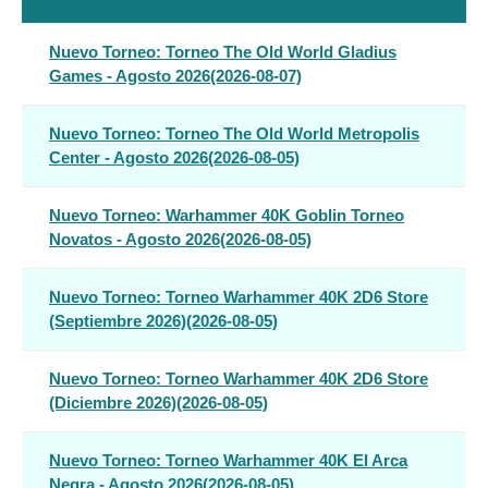
Nuevo Torneo: Torneo The Old World Gladius
Games - Agosto 2026(2026-08-07)
Nuevo Torneo: Torneo The Old World Metropolis
Center - Agosto 2026(2026-08-05)
Nuevo Torneo: Warhammer 40K Goblin Torneo
Novatos - Agosto 2026(2026-08-05)
Nuevo Torneo: Torneo Warhammer 40K 2D6 Store
(Septiembre 2026)(2026-08-05)
Nuevo Torneo: Torneo Warhammer 40K 2D6 Store
(Diciembre 2026)(2026-08-05)
Nuevo Torneo: Torneo Warhammer 40K El Arca
Negra - Agosto 2026(2026-08-05)