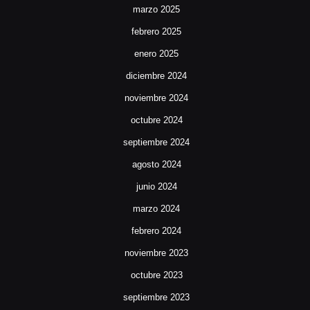
marzo 2025
febrero 2025
enero 2025
diciembre 2024
noviembre 2024
octubre 2024
septiembre 2024
agosto 2024
junio 2024
marzo 2024
febrero 2024
noviembre 2023
octubre 2023
septiembre 2023