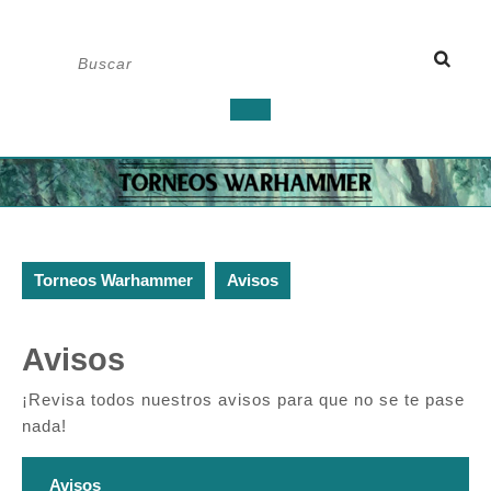
Saltar
Buscar:
al
contenido
Botón
de
apertura
Torneos Warhammer
Avisos
Avisos
¡Revisa todos nuestros avisos para que no se te pase
nada!
Avisos