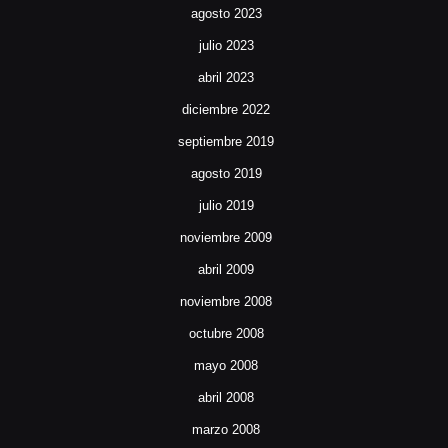
agosto 2023
julio 2023
abril 2023
diciembre 2022
septiembre 2019
agosto 2019
julio 2019
noviembre 2009
abril 2009
noviembre 2008
octubre 2008
mayo 2008
abril 2008
marzo 2008