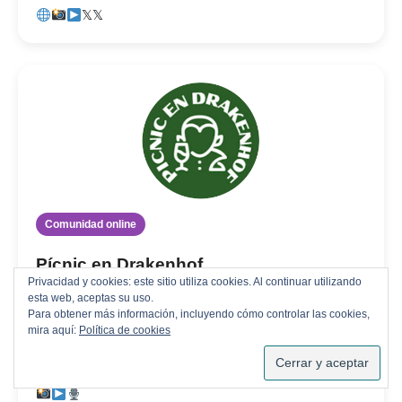
𝕏
𝕏
Comunidad online
Pícnic en Drakenhof
Privacidad y cookies: este sitio utiliza cookies. Al continuar utilizando
Pícnic en Drakenhof es un prolífico canal online
esta web, aceptas su uso.
Para obtener más información, incluyendo cómo controlar las cookies,
en el que encontrarás a un pequeño grupo de
mira aquí:
Política de cookies
amigos apasionados del Warhammer, que usan
este medio par...
SUSCRIBIRSE