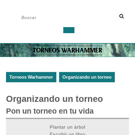
Saltar
Buscar:
al
contenido
Botón
de
apertura
Torneos Warhammer
Organizando un torneo
Organizando un torneo
Pon un torneo en tu vida
Plantar un árbol
Escribir un libro