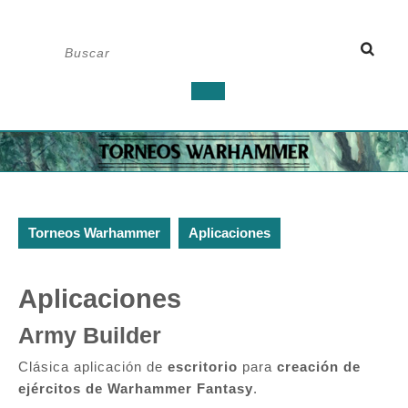
Saltar
Buscar:
al
contenido
Botón
de
apertura
Torneos Warhammer
Aplicaciones
Aplicaciones
Army Builder
Clásica aplicación de
escritorio
para
creación de
ejércitos de Warhammer Fantasy
.