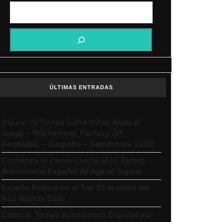
ÚLTIMAS ENTRADAS
Bases: IV Torneo Entre Viñas Anda el
Juego – Warhammer Fantasy (6ª
Ampliada) – (Logroño – Septiembre 2026)
Comienza el camino hacia el III Torneo
Autonómico Español de Age of Sigmar
España finaliza en el Top 10 mundial del
AoS Worlds 2026
Crónica: Torneo Autonómico Español por