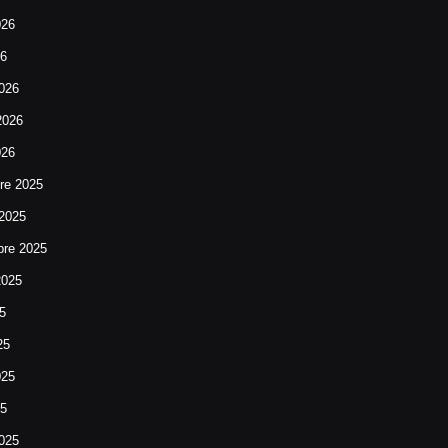
026
26
026
2026
026
re 2025
 2025
bre 2025
2025
25
25
025
25
025