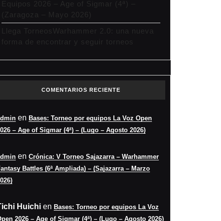
Equipos 2026 – Age of Sigmar (4ª) –
(Zaragoza – Mayo 2026)
Llega TorneosWarhammer 2.0: una nueva
forma de encontrar y seguir torneos
COMENTARIOS RECIENTE
en
admin
Bases: Torneo por equipos La Voz Open
026 – Age of Sigmar (4ª) – (Lugo – Agosto 2026)
en
admin
Crónica: V Torneo Sajazarra – Warhammer
antasy Battles (6ª Ampliada) – (Sajazarra – Marzo
026)
Tichi Huichi
en
Bases: Torneo por equipos La Voz
pen 2026 – Age of Sigmar (4ª) – (Lugo – Agosto 2026)