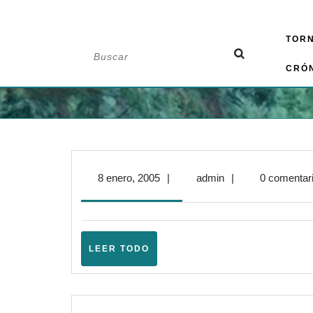
Saltar
TOR
al
Buscar:
contenido
CRÓ
8
admin
8 enero, 2005
|
admin
|
0 comentar
enero,
2005
LEER
LEER TODO
TODO