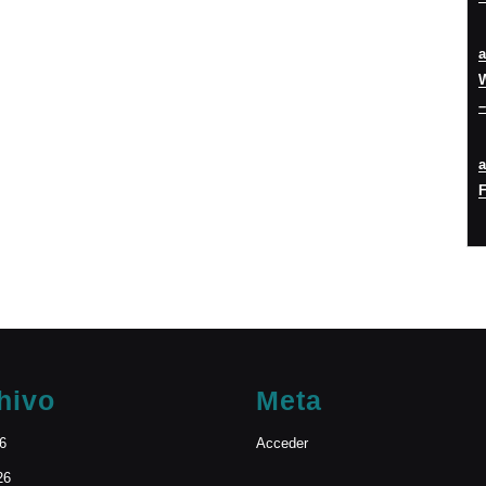
W
–
F
hivo
Meta
26
Acceder
26