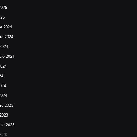
2025
025
re 2024
re 2024
 2024
bre 2024
2024
24
024
2024
re 2023
 2023
bre 2023
2023