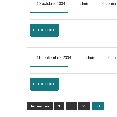
10
admin
10 octubre, 2004
|
admin
|
0 comen
octubre,
2004
LEER
LEER TODO
TODO
11
admin
11 septiembre, 2004
|
admin
|
0 co
septiembre,
2004
LEER
LEER TODO
TODO
Paginación
Anteriores
1
…
29
30
de