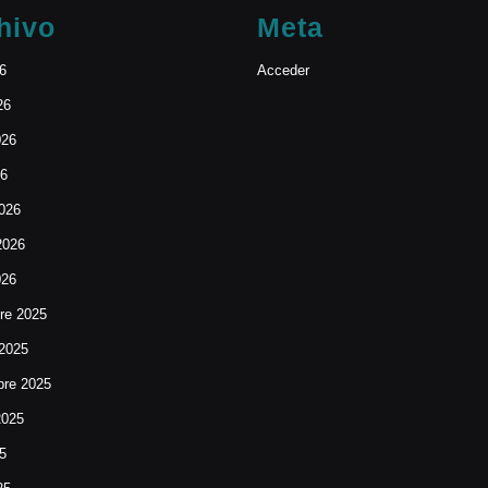
hivo
Meta
26
Acceder
26
026
26
026
2026
026
re 2025
 2025
bre 2025
2025
25