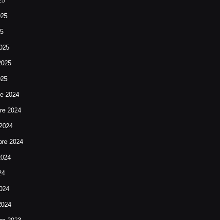
25
025
25
025
2025
025
re 2024
re 2024
 2024
bre 2024
2024
24
024
2024