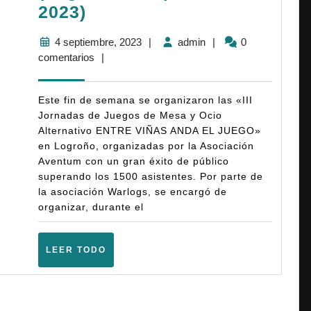
Crónica:
2023)
I
4
admin
4 septiembre, 2023
|
admin
|
0
Torneo
septiembre,
comentarios
|
«Entre
2023
viñas
Este fin de semana se organizaron las «III
Anda
Jornadas de Juegos de Mesa y Ocio
Alternativo ENTRE VIÑAS ANDA EL JUEGO»
el
en Logroño, organizadas por la Asociación
Juego»
Aventum con un gran éxito de público
–
superando los 1500 asistentes. Por parte de
la asociación Warlogs, se encargó de
Warhammer
organizar, durante el
Fantasy
(Logroño
LEER
LEER TODO
–
TODO
Septiembre
2023)