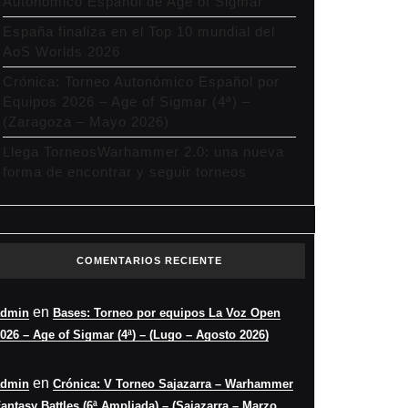
Autonómico Español de Age of Sigmar
España finaliza en el Top 10 mundial del
AoS Worlds 2026
Crónica: Torneo Autonómico Español por
Equipos 2026 – Age of Sigmar (4ª) –
(Zaragoza – Mayo 2026)
Llega TorneosWarhammer 2.0: una nueva
forma de encontrar y seguir torneos
COMENTARIOS RECIENTE
en
admin
Bases: Torneo por equipos La Voz Open
026 – Age of Sigmar (4ª) – (Lugo – Agosto 2026)
en
admin
Crónica: V Torneo Sajazarra – Warhammer
antasy Battles (6ª Ampliada) – (Sajazarra – Marzo