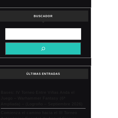
BUSCADOR
ÚLTIMAS ENTRADAS
Bases: IV Torneo Entre Viñas Anda el
Juego – Warhammer Fantasy (6ª
Ampliada) – (Logroño – Septiembre 2026)
Comienza el camino hacia el III Torneo