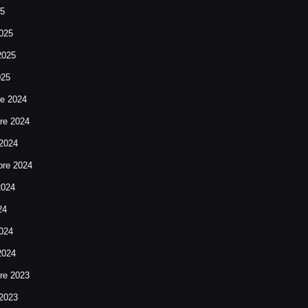
25
025
2025
025
re 2024
re 2024
 2024
bre 2024
2024
24
024
2024
re 2023
 2023