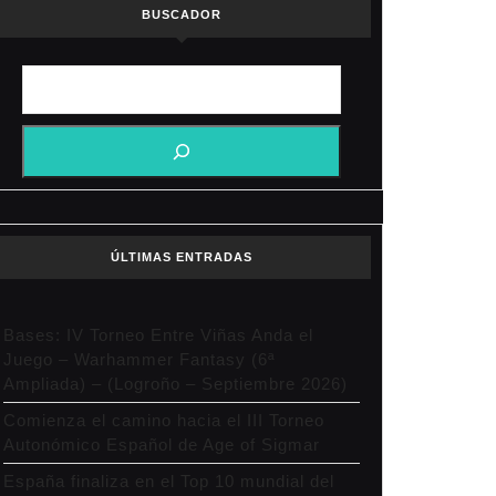
BUSCADOR
ÚLTIMAS ENTRADAS
Bases: IV Torneo Entre Viñas Anda el
Juego – Warhammer Fantasy (6ª
Ampliada) – (Logroño – Septiembre 2026)
Comienza el camino hacia el III Torneo
Autonómico Español de Age of Sigmar
España finaliza en el Top 10 mundial del