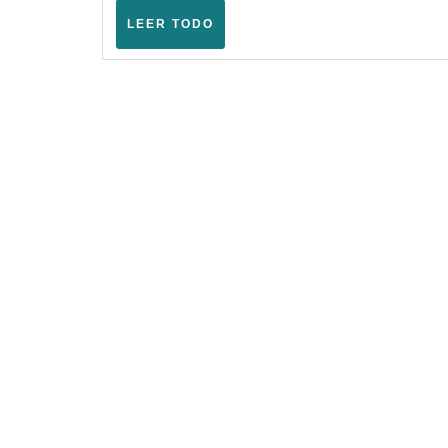
–
LEER
LEER TODO
TODO
Warham
Fantasy
(Logroño
–
2023)