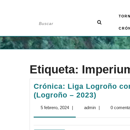
Saltar
TOR
al
Buscar:
contenido
CRÓ
Etiqueta:
Imperiu
Crónica: Liga Logroño c
Crónica:
(Logroño – 2023)
Liga
5
admin
5 febrero, 2024
|
admin
|
0 comenta
Logroño
febrero,
con
2024
MDN