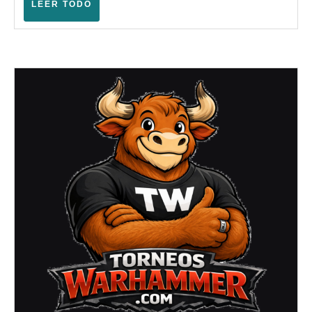
LEER
LEER TODO
Fantasy
TODO
(6ª)
–
(Logroño
–
Septiembre
2025)