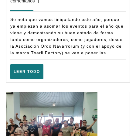
octubre,
comentarios
|
Ordo-
2025
Hamme
Se nota que vamos finiquitando este año, porque
–
ya empiezan a asomar los eventos para el año que
viene y demostrando su buen estado de forma
Warham
tanto como organizadores, como jugadores, desde
Fantasy
la Asociación Ordo Navarrorum (y con el apoyo de
(6ª
la marca Txarli Factory) se van a poner las
Ampliad
–
LEER
LEER TODO
TODO
(Berrio
–
Enero
2026)