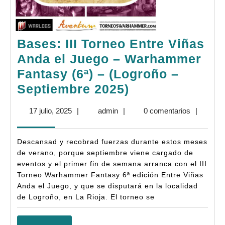
Bases: III Torneo Entre Viñas
Anda el Juego – Warhammer
Fantasy (6ª) – (Logroño –
Bases:
Septiembre 2025)
III
17
admin
17 julio, 2025
|
admin
|
0 comentarios
|
Torneo
julio,
Entre
2025
Descansad y recobrad fuerzas durante estos meses
Viñas
de verano, porque septiembre viene cargado de
Anda
eventos y el primer fin de semana arranca con el III
Torneo Warhammer Fantasy 6ª edición Entre Viñas
el
Anda el Juego, y que se disputará en la localidad
Juego
de Logroño, en La Rioja. El torneo se
–
Warhammer