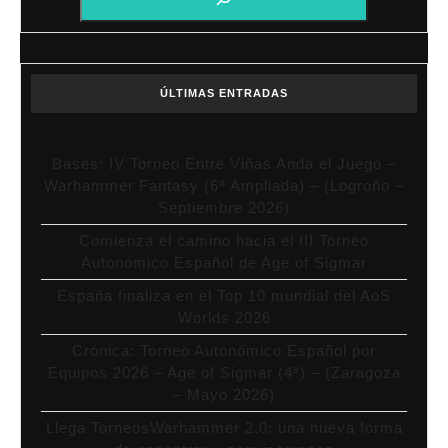
ÚLTIMAS ENTRADAS
Bases: IV Torneo Entre Viñas Anda el Juego –
Warhammer Fantasy (6ª Ampliada) – (Logroño –
Septiembre 2026)
Comienza el camino hacia el III Torneo
Autonómico Español de Age of Sigmar
España finaliza en el Top 10 mundial del AoS
Worlds 2026
Crónica: Torneo Autonómico Español por
Equipos 2026 – Age of Sigmar (4ª) – (Zaragoza
– Mayo 2026)
Llega TorneosWarhammer 2.0: una nueva forma