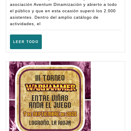
el
asociación Aventum Dinamización y abierto a todo
Ju
el público y que en esta ocasión superó los 2.000
–
asistentes. Dentro del amplio catálogo de
actividades, el
Wa
Fan
LEER
LEER TODO
(Lo
TODO
–
Sep
202