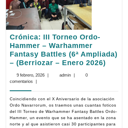
Crónica: III Torneo Ordo-
Hammer – Warhammer
Fantasy Battles (6ª Ampliada)
Cróni
– (Berriozar – Enero 2026)
III
9
admin
9 febrero, 2026
|
admin
|
0
Torne
febrero,
comentarios
|
Ordo-
2026
Hamm
Coincidiendo con el X Aniversario de la asociación
–
Ordo Navarrorum, os traemos unas cuantas foticos
del III Torneo de Warhammer Fantasy Battles Ordo-
Warh
Hammer, un evento que se ha asentado en la zona
Fanta
norte y al que asistieron casi 30 participantes para