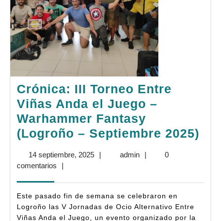
Crónica: III Torneo Entre
Viñas Anda el Juego –
Warhammer Fantasy
Cró
(Logroño – Septiembre 2025)
III
14
admin
14 septiembre, 2025
|
admin
|
0
Tor
septiembre,
comentarios
|
Ent
2025
Viñ
Este pasado fin de semana se celebraron en
An
Logroño las V Jornadas de Ocio Alternativo Entre
Viñas Anda el Juego, un evento organizado por la