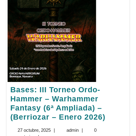
Bases: III Torneo Ordo-
Hammer – Warhammer
Fantasy (6ª Ampliada) –
Bases:
(Berriozar – Enero 2026)
III
27
admin
27 octubre, 2025
|
admin
|
0
Torneo