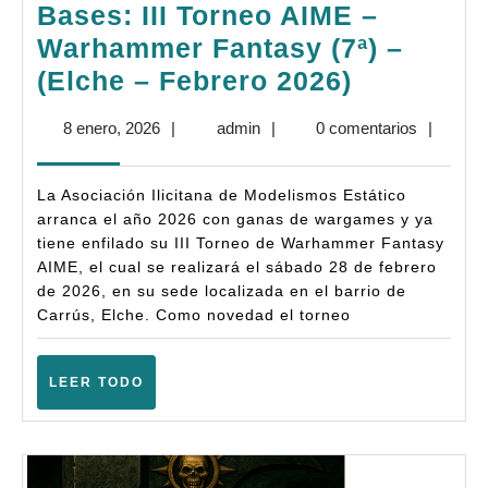
Bases: III Torneo AIME –
Warhammer Fantasy (7ª) –
Bases:
(Elche – Febrero 2026)
III
8
admin
8 enero, 2026
|
admin
|
0 comentarios
|
Torneo
enero,
AIME
2026
La Asociación Ilicitana de Modelismos Estático
–
arranca el año 2026 con ganas de wargames y ya
Warhamm
tiene enfilado su III Torneo de Warhammer Fantasy
AIME, el cual se realizará el sábado 28 de febrero
Fantasy
de 2026, en su sede localizada en el barrio de
(7ª)
Carrús, Elche. Como novedad el torneo
–
(Elche
LEER
LEER TODO
–
TODO
Febrero
2026)