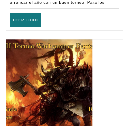
Battle
arrancar el año con un buen torneo. Para los
(6ª
Ampli
LEER
LEER TODO
TODO
–
(Berri
–
Enero
2026)