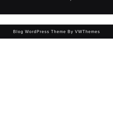
Blog WordPress Theme
By VWThemes
Desplazar
hacia
arriba