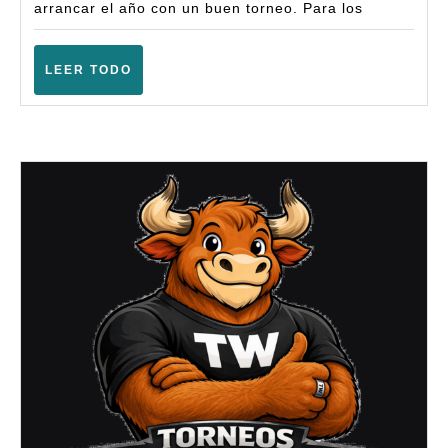
Battle
arrancar el año con un buen torneo. Para los
(6ª
Ampli
LEER
LEER TODO
TODO
–
(Berri
–
Enero
2026)