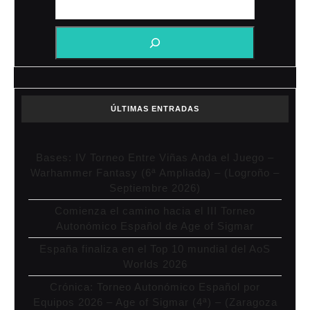
ÚLTIMAS ENTRADAS
Bases: IV Torneo Entre Viñas Anda el Juego –
Warhammer Fantasy (6ª Ampliada) – (Logroño –
Septiembre 2026)
Comienza el camino hacia el III Torneo
Autonómico Español de Age of Sigmar
España finaliza en el Top 10 mundial del AoS
Worlds 2026
Crónica: Torneo Autonómico Español por
Equipos 2026 – Age of Sigmar (4ª) – (Zaragoza