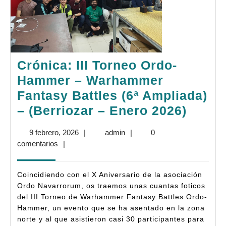
Crónica: III Torneo Ordo-
Hammer – Warhammer
Fantasy Battles (6ª Ampliada)
Cróni
– (Berriozar – Enero 2026)
III
9
admin
9 febrero, 2026
|
admin
|
0
Torne
febrero,
comentarios
|
Ordo-
2026
Hamm
Coincidiendo con el X Aniversario de la asociación
–
Ordo Navarrorum, os traemos unas cuantas foticos
del III Torneo de Warhammer Fantasy Battles Ordo-
Warh
Hammer, un evento que se ha asentado en la zona
Fanta
norte y al que asistieron casi 30 participantes para