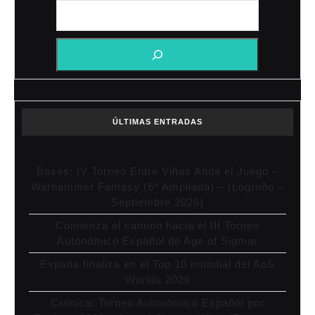
ÚLTIMAS ENTRADAS
Bases: IV Torneo Entre Viñas Anda el Juego –
Warhammer Fantasy (6ª Ampliada) – (Logroño –
Septiembre 2026)
Comienza el camino hacia el III Torneo
Autonómico Español de Age of Sigmar
España finaliza en el Top 10 mundial del AoS
Worlds 2026
Crónica: Torneo Autonómico Español por