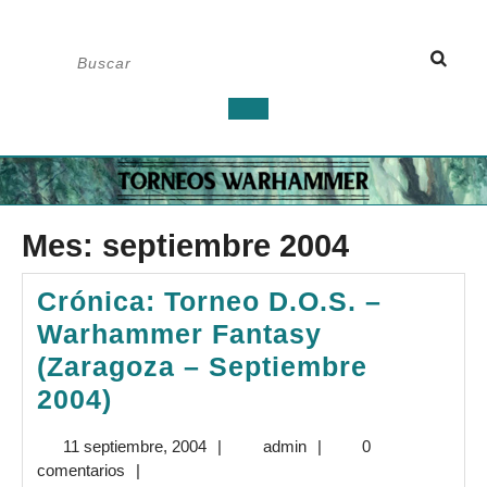
Saltar
Buscar:
al
contenido
Botón
de
apertura
Mes:
septiembre 2004
Crónica: Torneo D.O.S. –
Warhammer Fantasy
(Zaragoza – Septiembre
Crónica:
2004)
Torneo
11
admin
11 septiembre, 2004
|
admin
|
0
D.O.S.
septiembre,
comentarios
|