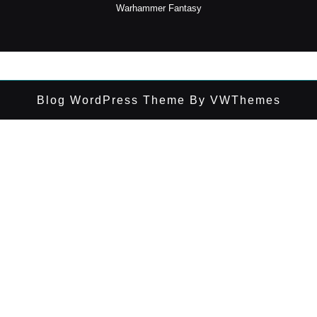
Warhammer Fantasy
Blog WordPress Theme
By VWThemes
Desplazar
hacia
arriba