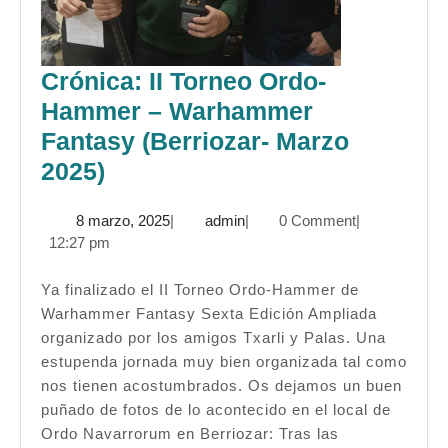
Crónica: II Torneo Ordo-
Hammer – Warhammer
Fantasy (Berriozar- Marzo
Crónica:
2025)
II
8
admin
8 marzo, 2025
|
admin
|
0 Comment
|
Torneo
marzo,
12:27 pm
Ordo-
2025
Hammer
Ya finalizado el II Torneo Ordo-Hammer de
Warhammer Fantasy Sexta Edición Ampliada
–
organizado por los amigos Txarli y Palas. Una
Warhammer
estupenda jornada muy bien organizada tal como
Fantasy
nos tienen acostumbrados. Os dejamos un buen
(Berriozar-
puñado de fotos de lo acontecido en el local de
Ordo Navarrorum en Berriozar: Tras las
Marzo