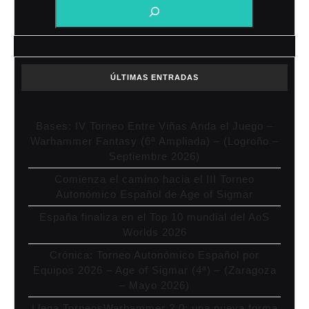
ÚLTIMAS ENTRADAS
Bases: IV Torneo Entre Viñas Anda el Juego –
Warhammer Fantasy (6ª Ampliada) – (Logroño –
Septiembre 2026)
Comienza el camino hacia el III Torneo
Autonómico Español de Age of Sigmar
España finaliza en el Top 10 mundial del AoS
Worlds 2026
Crónica: Torneo Autonómico Español por
Equipos 2026 – Age of Sigmar (4ª) – (Zaragoza
– Mayo 2026)
Llega TorneosWarhammer 2.0: una nueva forma