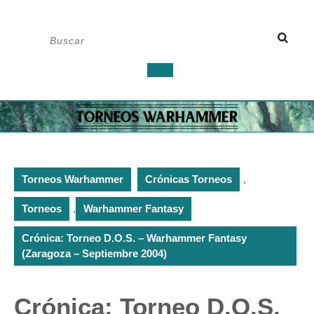
Saltar
Buscar:
al
contenido
Botón
de
apertura
Torneos Warhammer
Crónicas Torneos
,
Torneos
,
Warhammer Fantasy
Crónica: Torneo D.O.S. – Warhammer Fantasy
(Zaragoza – Septiembre 2004)
Crónica: Torneo D.O.S.