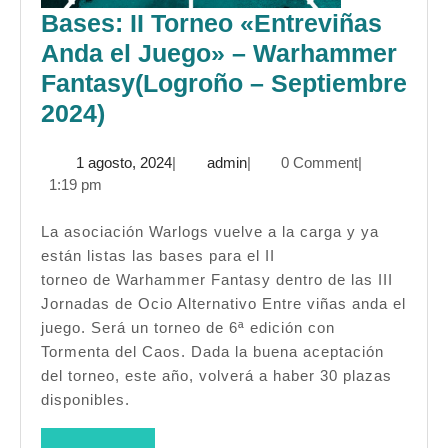
Bases: II Torneo «Entreviñas
Anda el Juego» – Warhammer
Fantasy(Logroño – Septiembre
Bases:
2024)
II
1
admin
1 agosto, 2024
|
admin
|
0 Comment
|
Torneo
agosto,
1:19 pm
«Entreviñas
2024
Anda
La asociación Warlogs vuelve a la carga y ya
están listas las bases para el II
el
torneo de Warhammer Fantasy dentro de las III
Juego» –
Jornadas de Ocio Alternativo Entre viñas anda el
Warhammer
juego. Será un torneo de 6ª edición con
Fantasy(Logroño
Tormenta del Caos. Dada la buena aceptación
del torneo, este año, volverá a haber 30 plazas
–
disponibles.
Septiembre
2024)