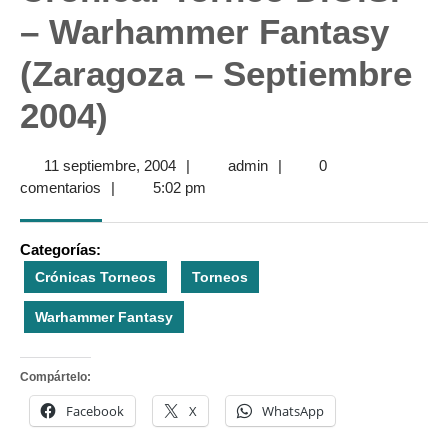
– Warhammer Fantasy
(Zaragoza – Septiembre
2004)
11
admin
11 septiembre, 2004
|
admin
|
0
septiembre,
comentarios
|
5:02 pm
2004
Categorías:
Crónicas Torneos
Torneos
Warhammer Fantasy
Compártelo:
Facebook
X
WhatsApp