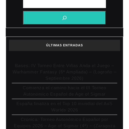
ÚLTIMAS ENTRADAS
Bases: IV Torneo Entre Viñas Anda el Juego –
Warhammer Fantasy (6ª Ampliada) – (Logroño –
Septiembre 2026)
Comienza el camino hacia el III Torneo
Autonómico Español de Age of Sigmar
España finaliza en el Top 10 mundial del AoS
Worlds 2026
Crónica: Torneo Autonómico Español por
Equipos 2026 – Age of Sigmar (4ª) – (Zaragoza