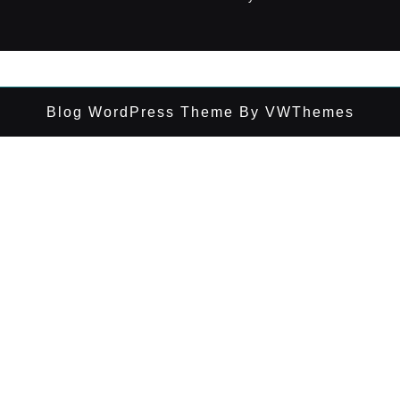
Blog WordPress Theme
By VWThemes
Desplazar
hacia
arriba