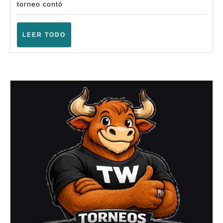
(Basbastro
torneo contó
–
Abril
LEER
LEER TODO
TODO
2025)