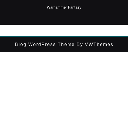
Warhammer Fantasy
Blog WordPress Theme
By VWThemes
Desplazar
hacia
arriba