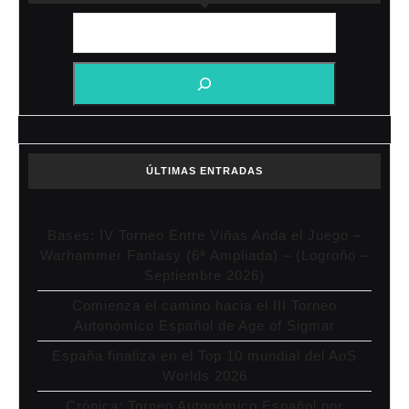
ÚLTIMAS ENTRADAS
Bases: IV Torneo Entre Viñas Anda el Juego –
Warhammer Fantasy (6ª Ampliada) – (Logroño –
Septiembre 2026)
Comienza el camino hacia el III Torneo
Autonómico Español de Age of Sigmar
España finaliza en el Top 10 mundial del AoS
Worlds 2026
Crónica: Torneo Autonómico Español por