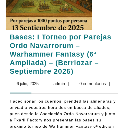
Bases: I Torneo por Parejas
Ordo Navarrorum –
Warhammer Fantasy (6ª
Ampliada) – (Berriozar –
Bases:
Septiembre 2025)
I
6
admin
6 julio, 2025
|
admin
|
0 comentarios
|
Torneo
julio,
por
2025
Haced sonar los cuernos, prended las almenaras y
Parejas
enviad a vuestros heraldos en busca de aliados,
Ordo
pues desde la Asociación Ordo Navarrorum y junto
a Txarli Factory nos presentan las bases su
Navarrorum
próximo torneo de Warhammer Fantasy 6ª edición