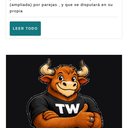
–
(ampliada) por parejas , y que se disputará en su
Warhammer
propia
Fantasy
(6ª
LEER
LEER TODO
TODO
Ampliada)
–
(Berriozar
–
Septiembre
2025)