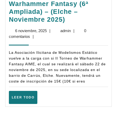
Warhammer Fantasy (6ª
Ampliada) – (Elche –
Bases:
Noviembre 2025)
II
6
admin
6 noviembre, 2025
|
admin
|
0
Torneo
noviembre,
comentarios
|
AIME
2025
–
La Asociación Ilicitana de Modelismos Estático
Warhammer
vuelve a la carga con si II Torneo de Warhammer
Fantasy AIME, el cual se realizará el sábado 22 de
Fantasy
noviembre de 2025, en su sede localizada en el
(6ª
barrio de Carrús, Elche. Nuevamente, tendrá un
Ampliada)
coste de inscripción de 15€ (10€ si eres
–
(Elche
LEER
LEER TODO
TODO
–
Noviembre