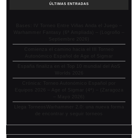
ÚLTIMAS ENTRADAS
Bases: IV Torneo Entre Viñas Anda el Juego –
Warhammer Fantasy (6ª Ampliada) – (Logroño –
Septiembre 2026)
Comienza el camino hacia el III Torneo
Autonómico Español de Age of Sigmar
España finaliza en el Top 10 mundial del AoS
Worlds 2026
Crónica: Torneo Autonómico Español por
Equipos 2026 – Age of Sigmar (4ª) – (Zaragoza
– Mayo 2026)
Llega TorneosWarhammer 2.0: una nueva forma
de encontrar y seguir torneos