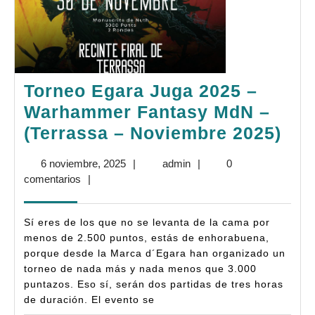
Torneo Egara Juga 2025 –
Warhammer Fantasy MdN –
Tor
(Terrassa – Noviembre 2025)
Ega
6
admin
6 noviembre, 2025
|
admin
|
0
Jug
noviembre,
comentarios
|
202
2025
–
Sí eres de los que no se levanta de la cama por
Wa
menos de 2.500 puntos, estás de enhorabuena,
porque desde la Marca d´Egara han organizado un
Fan
torneo de nada más y nada menos que 3.000
Md
puntazos. Eso sí, serán dos partidas de tres horas
–
de duración. El evento se