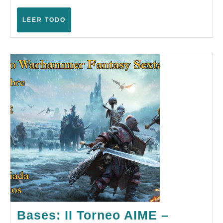
(Te
–
LEER
LEER TODO
TODO
Nov
202
Bases: II Torneo AIME –