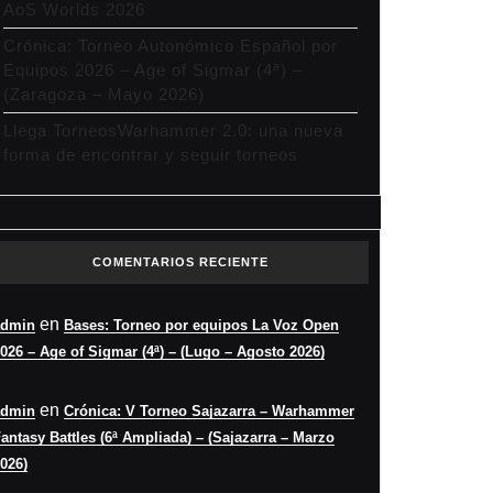
AoS Worlds 2026
Crónica: Torneo Autonómico Español por
Equipos 2026 – Age of Sigmar (4ª) –
(Zaragoza – Mayo 2026)
Llega TorneosWarhammer 2.0: una nueva
forma de encontrar y seguir torneos
COMENTARIOS RECIENTE
en
admin
Bases: Torneo por equipos La Voz Open
026 – Age of Sigmar (4ª) – (Lugo – Agosto 2026)
en
admin
Crónica: V Torneo Sajazarra – Warhammer
antasy Battles (6ª Ampliada) – (Sajazarra – Marzo
026)