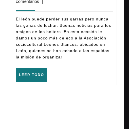
febrero,
comentarios
|
Warhammer
2026
40K
El león puede perder sus garras pero nunca
GT
las ganas de luchar. Buenas noticias para los
amigos de los bolters. En esta ocasión le
León
damos un poco más de eco a la Asociación
(10ª)
sociocultural Leones Blancos, ubicados en
–
León, quienes se han echado a las espaldas
la misión de organizar
(Navatejera
–
LEER
LEER TODO
Abril
TODO
2026)