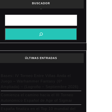
BUSCADOR
ÚLTIMAS ENTRADAS
Bases: IV Torneo Entre Viñas Anda el
Juego – Warhammer Fantasy (6ª
Ampliada) – (Logroño – Septiembre 2026)
Comienza el camino hacia el III Torneo
Autonómico Español de Age of Sigmar
España finaliza en el Top 10 mundial del