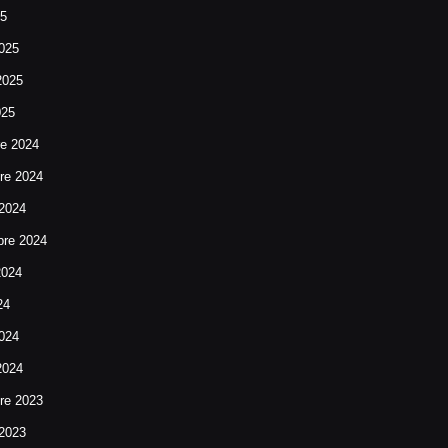
25
025
2025
025
re 2024
re 2024
 2024
bre 2024
2024
24
024
2024
re 2023
 2023