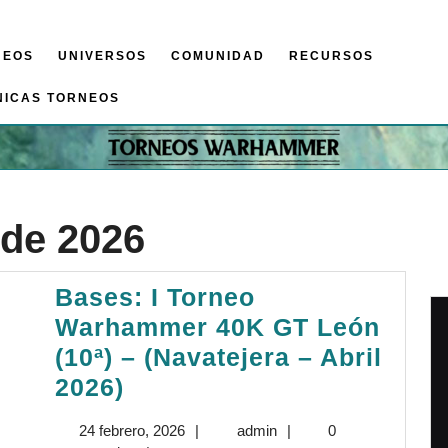
NEOS
UNIVERSOS
COMUNIDAD
RECURSOS
NICAS TORNEOS
 de 2026
Bases: I Torneo
Warhammer 40K GT León
(10ª) – (Navatejera – Abril
Bases:
2026)
I
24
admin
24 febrero, 2026
|
admin
|
0
Torneo