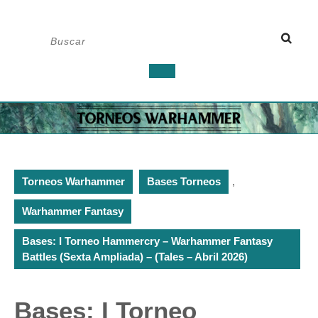
Saltar
Buscar:
al
contenido
Botón
de
apertura
Torneos Warhammer
Bases Torneos
,
Warhammer Fantasy
Bases: I Torneo Hammercry – Warhammer Fantasy
Battles (Sexta Ampliada) – (Tales – Abril 2026)
Bases: I Torneo