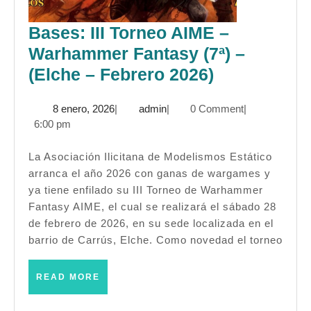
Bases: III Torneo AIME –
Warhammer Fantasy (7ª) –
Bases:
(Elche – Febrero 2026)
III
8
admin
8 enero, 2026
|
admin
|
0 Comment
|
Torneo
enero,
6:00 pm
AIME
2026
–
La Asociación Ilicitana de Modelismos Estático
arranca el año 2026 con ganas de wargames y
Warhamme
ya tiene enfilado su III Torneo de Warhammer
Fantasy
Fantasy AIME, el cual se realizará el sábado 28
(7ª)
de febrero de 2026, en su sede localizada en el
–
barrio de Carrús, Elche. Como novedad el torneo
(Elche
READ
READ MORE
–
MORE
Febrero