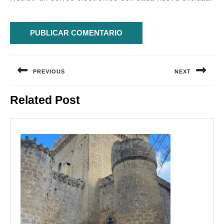
Navegación
de
PREVIOUS
NEXT
entradas
Entrada
Siguiente
Related Post
anterior:
entrada: