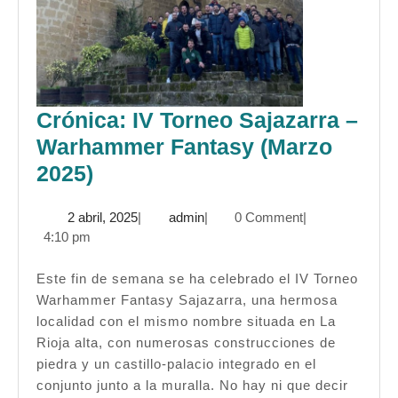
Crónica: IV Torneo Sajazarra –
Warhammer Fantasy (Marzo
Crónica:
2025)
IV
2
admin
2 abril, 2025
|
admin
|
0 Comment
|
Torneo
abril,
4:10 pm
Sajazarra
2025
–
Este fin de semana se ha celebrado el IV Torneo
Warhammer Fantasy Sajazarra, una hermosa
Warhammer
localidad con el mismo nombre situada en La
Fantasy
Rioja alta, con numerosas construcciones de
(Marzo
piedra y un castillo-palacio integrado en el
2025)
conjunto junto a la muralla. No hay ni que decir