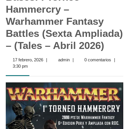
Hammercry –
Warhammer Fantasy
Battles (Sexta Ampliada)
– (Tales – Abril 2026)
17
admin
17 febrero, 2026
|
admin
|
0 comentarios
|
febrero,
3:30 pm
2026