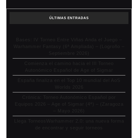
ÚLTIMAS ENTRADAS
Bases: IV Torneo Entre Viñas Anda el Juego –
Warhammer Fantasy (6ª Ampliada) – (Logroño –
Septiembre 2026)
Comienza el camino hacia el III Torneo
Autonómico Español de Age of Sigmar
España finaliza en el Top 10 mundial del AoS
Worlds 2026
Crónica: Torneo Autonómico Español por
Equipos 2026 – Age of Sigmar (4ª) – (Zaragoza
– Mayo 2026)
Llega TorneosWarhammer 2.0: una nueva forma
de encontrar y seguir torneos