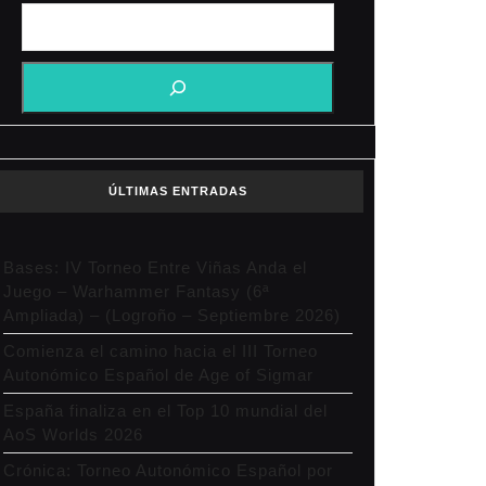
ÚLTIMAS ENTRADAS
Bases: IV Torneo Entre Viñas Anda el
Juego – Warhammer Fantasy (6ª
Ampliada) – (Logroño – Septiembre 2026)
Comienza el camino hacia el III Torneo
Autonómico Español de Age of Sigmar
España finaliza en el Top 10 mundial del
AoS Worlds 2026
Crónica: Torneo Autonómico Español por