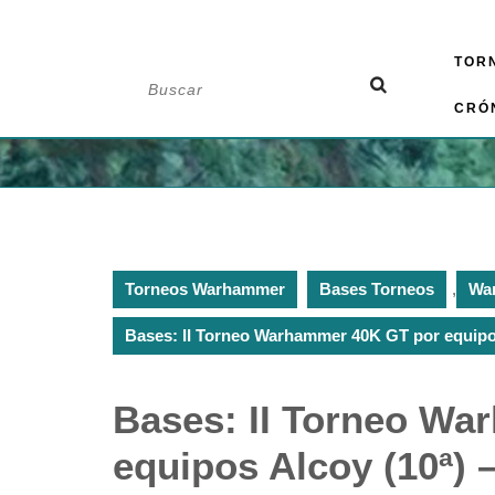
Saltar
TOR
al
Buscar:
contenido
CRÓ
Torneos Warhammer
Bases Torneos
,
Wa
Bases: II Torneo Warhammer 40K GT por equipos 
Bases: II Torneo W
equipos Alcoy (10ª) 