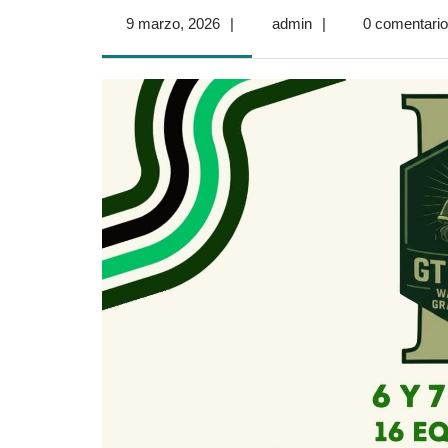
9
admin
9 marzo, 2026
|
admin
|
0 comentari
marzo,
2026