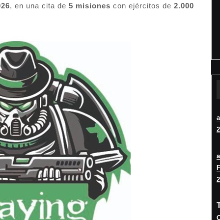
026
, en una cita de
5 misiones
con ejércitos de
2.000
2
F
2
O