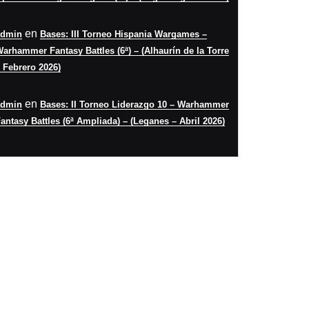
en
admin
Bases: III Torneo Hispania Wargames –
arhammer Fantasy Battles (6ª) – (Alhaurín de la Torre
 Febrero 2026)
en
admin
Bases: II Torneo Liderazgo 10 – Warhammer
antasy Battles (6ª Ampliada) – (Leganes – Abril 2026)