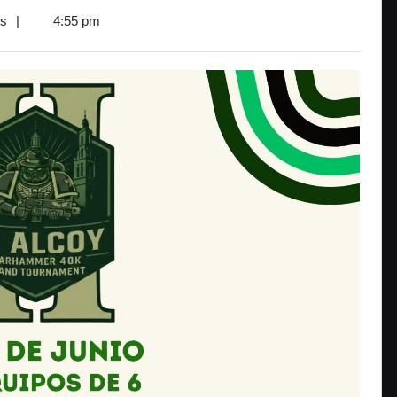
os
|
4:55 pm