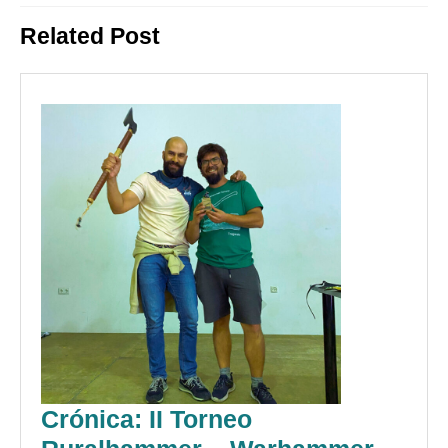
entradas
Entrada
Siguiente
Related Post
anterior:
entrada:
Crónica: II Torneo