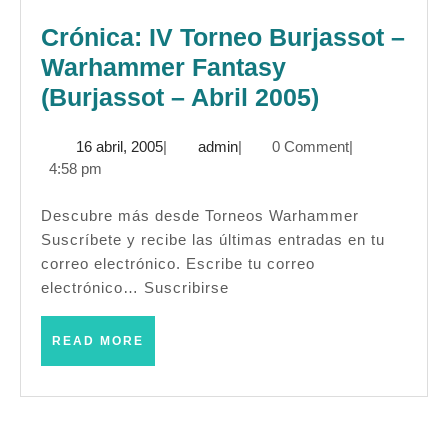
Crónica: IV Torneo Burjassot –
Warhammer Fantasy
Crónica:
(Burjassot – Abril 2005)
IV
16
admin
16 abril, 2005
|
admin
|
0 Comment
|
Torneo
abril,
4:58 pm
Burjassot
2005
–
Descubre más desde Torneos Warhammer
Suscríbete y recibe las últimas entradas en tu
Warhamme
correo electrónico. Escribe tu correo
Fantasy
electrónico… Suscribirse
(Burjassot
–
READ
READ MORE
MORE
Abril
2005)