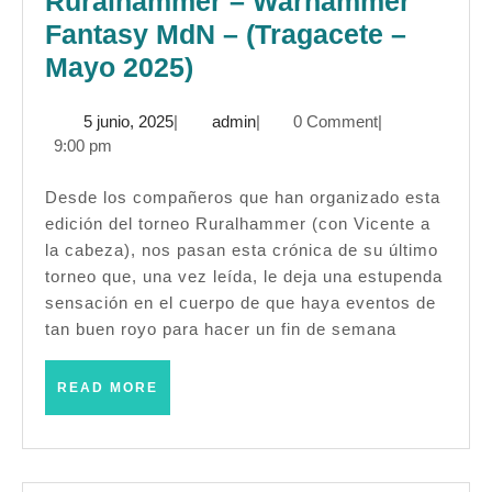
Ruralhammer – Warhammer
Fantasy MdN – (Tragacete –
Crónica:
Mayo 2025)
II
5
admin
5 junio, 2025
|
admin
|
0 Comment
|
Torneo
junio,
9:00 pm
Ruralhammer
2025
–
Desde los compañeros que han organizado esta
edición del torneo Ruralhammer (con Vicente a
Warhammer
la cabeza), nos pasan esta crónica de su último
Fantasy
torneo que, una vez leída, le deja una estupenda
MdN
sensación en el cuerpo de que haya eventos de
–
tan buen royo para hacer un fin de semana
(Tragacete
READ
READ MORE
–
MORE
Mayo
2025)