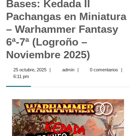
Bases: Kedada II
Pachangas en Miniatura
– Warhammer Fantasy
6ª-7ª (Logroño –
Noviembre 2025)
25
admin
25 octubre, 2025
|
admin
|
0 comentarios
|
octubre,
6:11 pm
2025