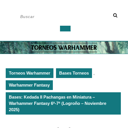
Saltar
Buscar:
al
contenido
Botón
de
apertura
Torneos Warhammer
Bases Torneos
,
Warhammer Fantasy
Bases: Kedada II Pachangas en Miniatura –
Warhammer Fantasy 6ª-7ª (Logroño – Noviembre
2025)