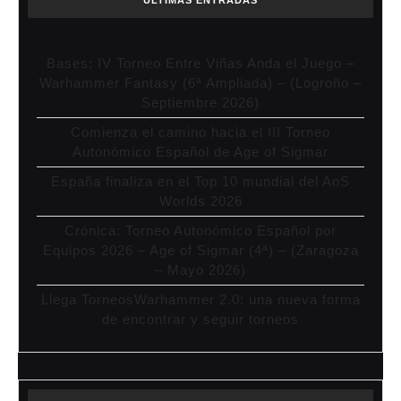
Bases: IV Torneo Entre Viñas Anda el Juego –
Warhammer Fantasy (6ª Ampliada) – (Logroño –
Septiembre 2026)
Comienza el camino hacia el III Torneo
Autonómico Español de Age of Sigmar
España finaliza en el Top 10 mundial del AoS
Worlds 2026
Crónica: Torneo Autonómico Español por
Equipos 2026 – Age of Sigmar (4ª) – (Zaragoza
– Mayo 2026)
Llega TorneosWarhammer 2.0: una nueva forma
de encontrar y seguir torneos