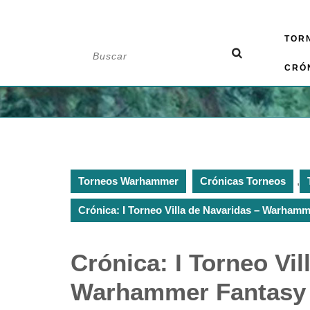
Saltar
TOR
al
Buscar:
contenido
CRÓ
Torneos Warhammer
Crónicas Torneos
,
Crónica: I Torneo Villa de Navaridas – Warham
Crónica: I Torneo Vil
Warhammer Fantasy 