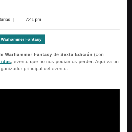
arios
|
7:41 pm
Warhammer Fantasy
 de Warhammer Fantasy
de
Sexta Edición
(con
ridas
, evento que no nos podíamos perder. Aquí va un
rganizador principal del evento: