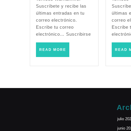
Fantasy
Suscríbete y recibe las
Suscríbe
últimas entradas en tu
últimas 
(Tafalla
correo electrónico.
correo el
–
Escribe tu correo
Escribe 
electrónico… Suscribirse
electrón
Diciembre
2005)
READ
READ MORE
READ 
MORE
Arc
julio 20
junio 2