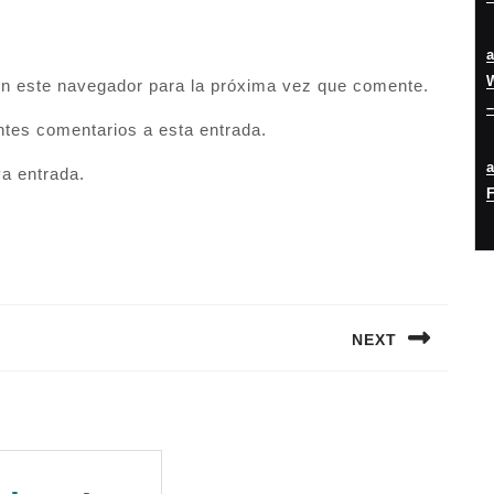
W
en este navegador para la próxima vez que comente.
–
entes comentarios a esta entrada.
va entrada.
F
NEXT
Siguiente
entrada: