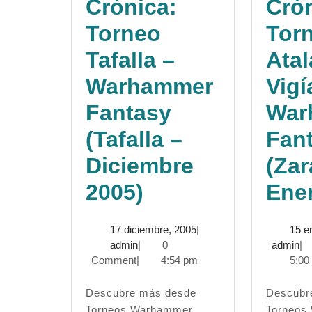
Crónica:
Crón
Torneo
Tor
Tafalla –
Atal
Warhammer
Vigí
Fantasy
War
(Tafalla –
Fan
Diciembre
(Zar
Crónica:
2005)
Ene
Torneo
17
17 diciembre, 2005
|
15 e
Tafalla
admin
diciembre,
ad
admin
|
0
admin
|
2005
Comment
|
4:54 pm
5:00
–
Warhammer
Descubre más desde
Descubre más desde
Torneos Warhammer
Torneos