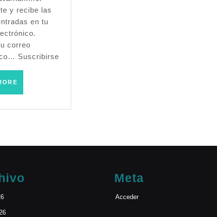
–
te y recibe las
entradas en tu
Warhammer
ectrónico.
Fantasy
tu correo
ico… Suscribirse
(Zaragoza
–
READ
MORE
MORE
Enero
2005)
hivo
Meta
26
Acceder
026