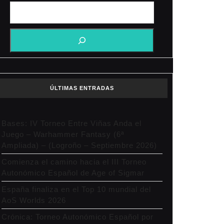
ÚLTIMAS ENTRADAS
Bases: IV Torneo Entre Viñas Anda el
Juego – Warhammer Fantasy (6ª
Ampliada) – (Logroño – Septiembre 2026)
Comienza el camino hacia el III Torneo
Autonómico Español de Age of Sigmar
España finaliza en el Top 10 mundial del
AoS Worlds 2026
Crónica: Torneo Autonómico Español por