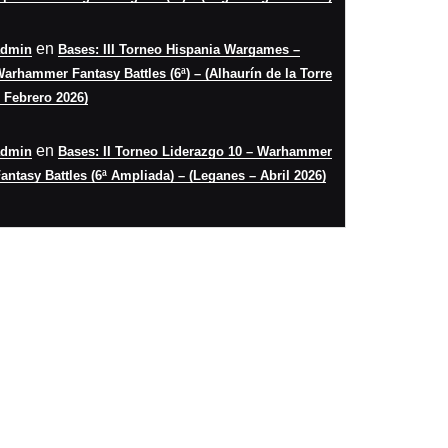
en
admin
Bases: III Torneo Hispania Wargames –
arhammer Fantasy Battles (6ª) – (Alhaurín de la Torre
 Febrero 2026)
en
admin
Bases: II Torneo Liderazgo 10 – Warhammer
antasy Battles (6ª Ampliada) – (Leganes – Abril 2026)