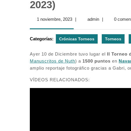
2023)
1
admin
1 noviembre, 2023
|
admin
|
0 coment
noviembre,
2023
Categorías:
Crónicas Torneos
Torneos
Ayer 10 de Diciembre tuvo lugar el
II Torneo
Manuscritos de Nuth
) a
1500 puntos
en
Nava
amplio reportaje fotográfico gracias a Gabri, o
VÍDEOS RELACIONADOS: