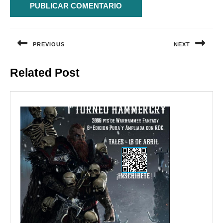
Navegación
de
PREVIOUS
NEXT
entradas
Entrada
Siguiente
Related Post
anterior:
entrada: