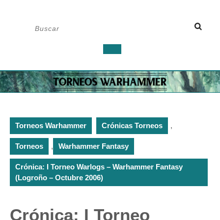
Saltar
Buscar:
al
contenido
Botón
de
apertura
Torneos Warhammer
Crónicas Torneos
,
Torneos
,
Warhammer Fantasy
Crónica: I Torneo Warlogs – Warhammer Fantasy
(Logroño – Octubre 2006)
Crónica: I Torneo