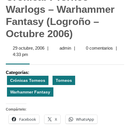
Warlogs – Warhammer
Fantasy (Logroño –
Octubre 2006)
29
admin
29 octubre, 2006
|
admin
|
0 comentarios
|
octubre,
4:33 pm
2006
Categorías:
Crónicas Torneos
Torneos
Warhammer Fantasy
Compártelo:
Facebook
X
WhatsApp