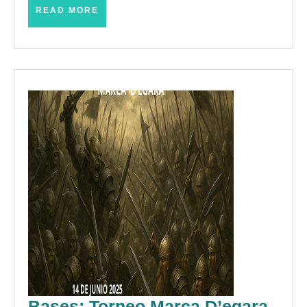
READ
READ MORE
–
MORE
(Tales
–
Abril
2026)
Bases: Torneo Marca D’egara