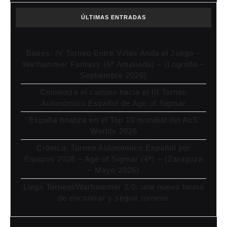
ÚLTIMAS ENTRADAS
Bases: IV Torneo Entre Viñas Anda el Juego –
Warhammer Fantasy (6ª Ampliada) – (Logroño –
Septiembre 2026)
Comienza el camino hacia el III Torneo
Autonómico Español de Age of Sigmar
España finaliza en el Top 10 mundial del AoS
Worlds 2026
Crónica: Torneo Autonómico Español por
Equipos 2026 – Age of Sigmar (4ª) – (Zaragoza
– Mayo 2026)
Llega TorneosWarhammer 2.0: una nueva forma
de encontrar y seguir torneos