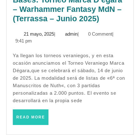
– Warhammer Fantasy MdN –
Bases:
(Terrassa – Junio 2025)
Torneo
21
admin
21 mayo, 2025
|
admin
|
0 Comment
|
Marca
mayo,
9:41 pm
D’egara
2025
–
Ya llegan los torneos veraniegos, y en esta
ocasión anunciamos el Torneo Veraniego Marca
Warhamme
Dégara,que se celebrará el sábado, 14 de junio
Fantasy
de 2025. La modalidad será de listas de «6ª con
MdN
Manuscritos de Nuth«, con 3 partidas
–
personalizadas a 2.000 puntos. El evento se
desarrollará en la propia sede
(Terrassa
–
READ
READ MORE
Junio
MORE
2025)