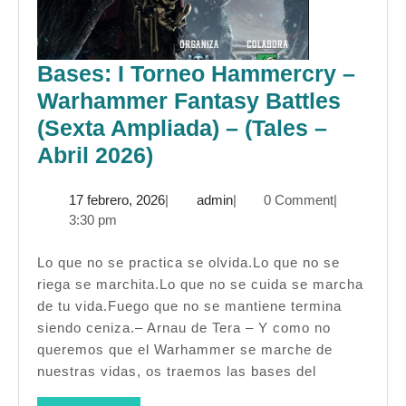
Bases: I Torneo Hammercry –
Warhammer Fantasy Battles
(Sexta Ampliada) – (Tales –
Bases:
Abril 2026)
I
17
admin
17 febrero, 2026
|
admin
|
0 Comment
|
Torneo
febrero,
3:30 pm
Hammercry
2026
–
Lo que no se practica se olvida.Lo que no se
riega se marchita.Lo que no se cuida se marcha
Warhammer
de tu vida.Fuego que no se mantiene termina
Fantasy
siendo ceniza.– Arnau de Tera – Y como no
Battles
queremos que el Warhammer se marche de
(Sexta
nuestras vidas, os traemos las bases del
Ampliada)