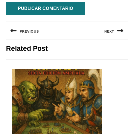
Navegación
de
PREVIOUS
NEXT
entradas
Entrada
Siguiente
Related Post
anterior:
entrada: