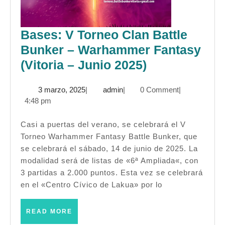
Bases: V Torneo Clan Battle
Bunker – Warhammer Fantasy
Bases:
(Vitoria – Junio 2025)
V
3
admin
3 marzo, 2025
|
admin
|
0 Comment
|
Torneo
marzo,
4:48 pm
Clan
2025
Battle
Casi a puertas del verano, se celebrará el V
Torneo Warhammer Fantasy Battle Bunker, que
Bunker
se celebrará el sábado, 14 de junio de 2025. La
–
modalidad será de listas de «6ª Ampliada«, con
Warhammer
3 partidas a 2.000 puntos. Esta vez se celebrará
Fantasy
en el «Centro Cívico de Lakua» por lo
(Vitoria
READ
READ MORE
–
MORE