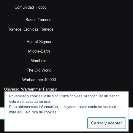
Comunidad
Hobby
Bases Torneos
Torneos
Crónicas Torneos
Age of Sigmar
Middle-Earth
Mordheim
The Old World
Warhammer 40.000
Universo
Warhammer Fantasy
Privacidad y cookies: este sitio utiliza cookies. Al continuar utilizando
esta web, aceptas su uso.
Para obtener más información, incluyendo cómo controlar las cookies,
mira aquí:
Política de cookies
SUSCRIBIRSE
Blog WordPress Theme
By VWThemes