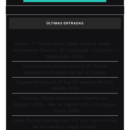
ÚLTIMAS ENTRADAS
Bases: IV Torneo Entre Viñas Anda el Juego –
Warhammer Fantasy (6ª Ampliada) – (Logroño –
Septiembre 2026)
Comienza el camino hacia el III Torneo
Autonómico Español de Age of Sigmar
España finaliza en el Top 10 mundial del AoS
Worlds 2026
Crónica: Torneo Autonómico Español por
Equipos 2026 – Age of Sigmar (4ª) – (Zaragoza
– Mayo 2026)
Llega TorneosWarhammer 2.0: una nueva forma
de encontrar y seguir torneos