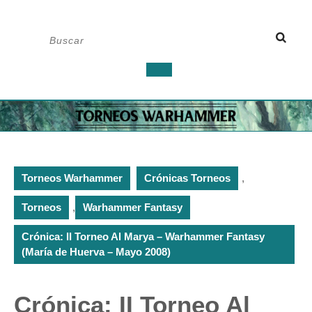
Saltar
Buscar:
al
contenido
Botón
de
apertura
Torneos Warhammer
Crónicas Torneos
,
Torneos
,
Warhammer Fantasy
Crónica: II Torneo Al Marya – Warhammer Fantasy
(María de Huerva – Mayo 2008)
Crónica: II Torneo Al