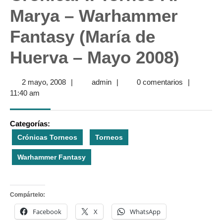
Marya – Warhammer
Fantasy (María de
Huerva – Mayo 2008)
2
admin
2 mayo, 2008
|
admin
|
0 comentarios
|
mayo,
11:40 am
2008
Categorías:
Crónicas Torneos
Torneos
Warhammer Fantasy
Compártelo:
Facebook
X
WhatsApp