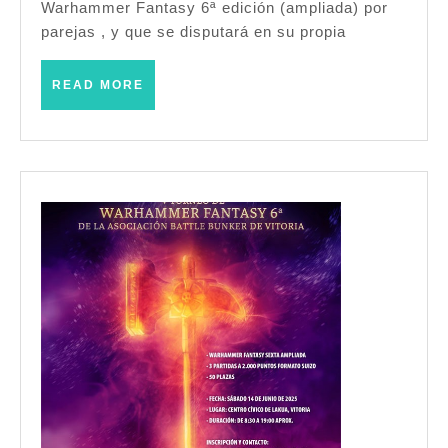
Warhammer
Warhammer Fantasy 6ª edición (ampliada) por
parejas , y que se disputará en su propia
Fantasy
(6ª
READ
READ MORE
Ampliada)
MORE
–
(Berriozar
–
Septiembre
2025)