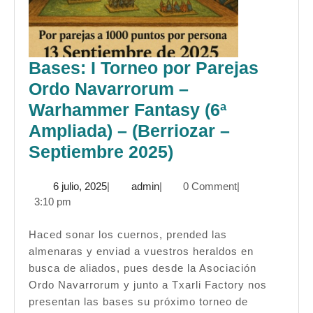
Bases: I Torneo por Parejas
Ordo Navarrorum –
Warhammer Fantasy (6ª
Ampliada) – (Berriozar –
Bases:
Septiembre 2025)
I
6
admin
6 julio, 2025
|
admin
|
0 Comment
|
Torneo
julio,
3:10 pm
por
2025
Parejas
Haced sonar los cuernos, prended las
almenaras y enviad a vuestros heraldos en
Ordo
busca de aliados, pues desde la Asociación
Navarrorum
Ordo Navarrorum y junto a Txarli Factory nos
–
presentan las bases su próximo torneo de