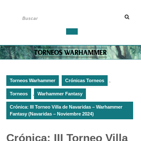
Saltar
Buscar:
al
contenido
Botón
de
apertura
Torneos Warhammer
Crónicas Torneos
,
Torneos
,
Warhammer Fantasy
Crónica: III Torneo Villa de Navaridas – Warhammer
Fantasy (Navaridas – Noviembre 2024)
Crónica: III Torneo Villa