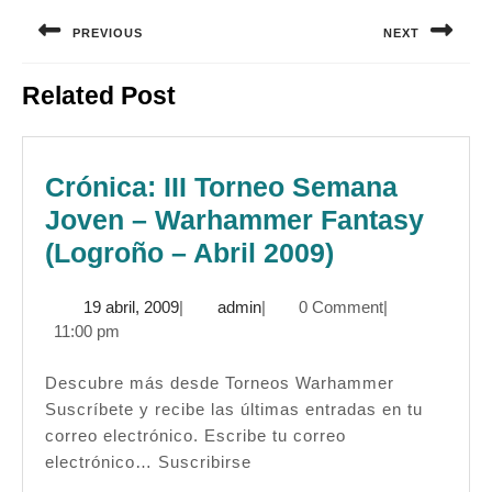
Navegación
de
PREVIOUS
NEXT
entradas
Entrada
Siguiente
Related Post
anterior:
entrada:
Crónica: III Torneo Semana
Joven – Warhammer Fantasy
Crónica:
(Logroño – Abril 2009)
III
19
admin
19 abril, 2009
|
admin
|
0 Comment
|
Torneo
abril,
11:00 pm
Semana
2009
Joven
Descubre más desde Torneos Warhammer
Suscríbete y recibe las últimas entradas en tu
–
correo electrónico. Escribe tu correo
Warhammer
electrónico… Suscribirse
Fantasy