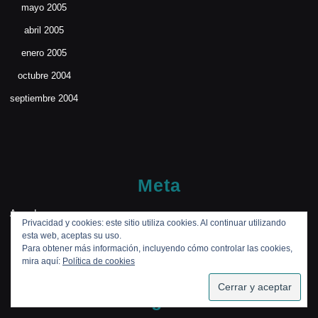
mayo 2005
abril 2005
enero 2005
octubre 2004
septiembre 2004
Meta
Acceder
Privacidad y cookies: este sitio utiliza cookies. Al continuar utilizando
esta web, aceptas su uso.
Para obtener más información, incluyendo cómo controlar las cookies,
mira aquí:
Política de cookies
SUSCRIBIRSE
Categories