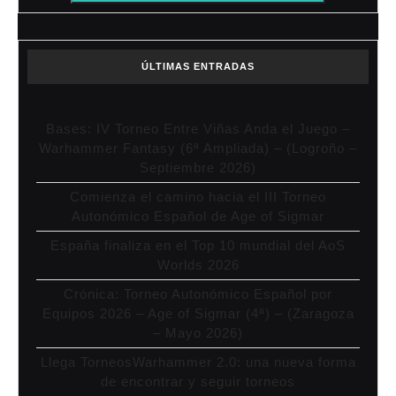
ÚLTIMAS ENTRADAS
Bases: IV Torneo Entre Viñas Anda el Juego –
Warhammer Fantasy (6ª Ampliada) – (Logroño –
Septiembre 2026)
Comienza el camino hacia el III Torneo
Autonómico Español de Age of Sigmar
España finaliza en el Top 10 mundial del AoS
Worlds 2026
Crónica: Torneo Autonómico Español por
Equipos 2026 – Age of Sigmar (4ª) – (Zaragoza
– Mayo 2026)
Llega TorneosWarhammer 2.0: una nueva forma
de encontrar y seguir torneos