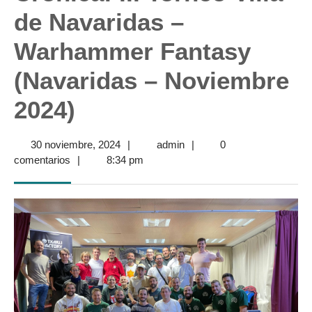
de Navaridas –
Warhammer Fantasy
(Navaridas – Noviembre
2024)
30
admin
30 noviembre, 2024
|
admin
|
0
noviembre,
comentarios
|
8:34 pm
2024