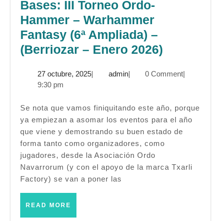
Bases: III Torneo Ordo-
Hammer – Warhammer
Fantasy (6ª Ampliada) –
Bases:
(Berriozar – Enero 2026)
III
27
admin
27 octubre, 2025
|
admin
|
0 Comment
|
Torneo
octubre,
9:30 pm
Ordo-
2025
Hammer
Se nota que vamos finiquitando este año, porque
ya empiezan a asomar los eventos para el año
–
que viene y demostrando su buen estado de
Warhamm
forma tanto como organizadores, como
Fantasy
jugadores, desde la Asociación Ordo
(6ª
Navarrorum (y con el apoyo de la marca Txarli
Factory) se van a poner las
Ampliada
–
READ
READ MORE
(Berriozar
MORE