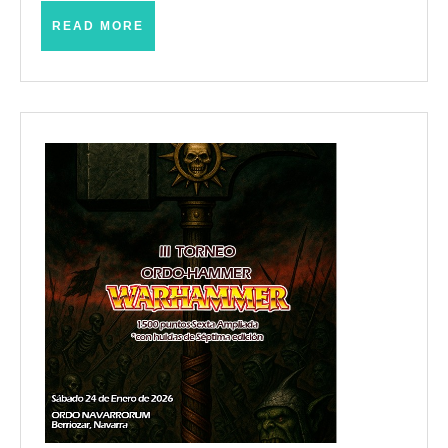
(Logroño
READ
READ MORE
MORE
–
Abril
2009)