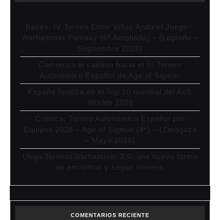
Bases: IV Torneo Entre Viñas Anda el Juego –
Warhammer Fantasy (6ª Ampliada) – (Logroño –
Septiembre 2026)
Comienza el camino hacia el III Torneo
Autonómico Español de Age of Sigmar
España finaliza en el Top 10 mundial del AoS
Worlds 2026
Crónica: Torneo Autonómico Español por
Equipos 2026 – Age of Sigmar (4ª) – (Zaragoza
– Mayo 2026)
Llega TorneosWarhammer 2.0: una nueva forma
de encontrar y seguir torneos
COMENTARIOS RECIENTE