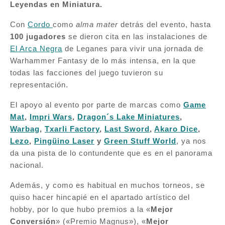
Leyendas en Miniatura.
Con
Cordo
como
alma mater
detrás del evento, hasta
100 jugadores
se dieron cita en las instalaciones de
El Arca Negra
de Leganes para vivir una jornada de
Warhammer Fantasy de lo más intensa, en la que
todas las facciones del juego tuvieron su
representación.
El apoyo al evento por parte de marcas como
Game
Mat
,
Impri Wars
,
Dragon´s Lake Miniatures
,
W
arbag
,
Txarli Factory
,
Last Sword
,
Akaro Dice
,
Lezo
,
Pingüino Laser
y
Green Stuff World
, ya nos
da una pista de lo contundente que es en el panorama
nacional.
Además, y como es habitual en muchos torneos, se
quiso hacer hincapié en el apartado artístico del
hobby, por lo que hubo premios a la «
Mejor
Conversión
» («Premio Magnus»), «
Mejor