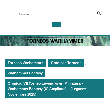
Saltar
Buscar:
al
contenido
Botón
de
apertura
Torneos Warhammer
Crónicas Torneos
,
Warhammer Fantasy
Crónica: VII Torneo Leyendas en Miniatura –
Warhammer Fantasy (6ª Ampliada) – (Leganes –
Noviembre 2025)