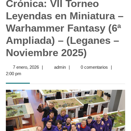
Crónica: VII Torneo
Leyendas en Miniatura –
Warhammer Fantasy (6ª
Ampliada) – (Leganes –
Noviembre 2025)
7
admin
7 enero, 2026
|
admin
|
0 comentarios
|
enero,
2:00 pm
2026