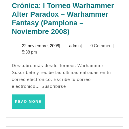
Crónica: I Torneo Warhammer
Alter Paradox – Warhammer
Fantasy (Pamplona –
Crónica:
Noviembre 2008)
I
22
admin
22 noviembre, 2008
|
admin
|
0 Comment
|
Torneo
noviembre,
5:38 pm
Warhammer
2008
Alter
Descubre más desde Torneos Warhammer
Suscríbete y recibe las últimas entradas en tu
Paradox
correo electrónico. Escribe tu correo
–
electrónico… Suscribirse
Warhammer
Fantasy
READ
READ MORE
MORE
(Pamplona
–
Noviembre