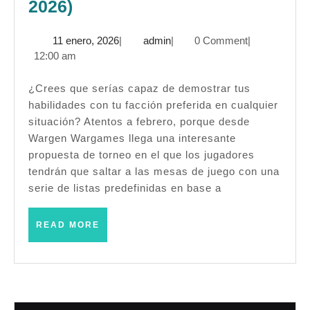
Bases:
2026)
I
11
admin
11 enero, 2026
|
admin
|
0 Comment
|
Torneo-
enero,
12:00 am
Campaña
2026
Puertos
¿Crees que serías capaz de demostrar tus
habilidades con tu facción preferida en cualquier
del
situación? Atentos a febrero, porque desde
Viejo
Wargen Wargames llega una interesante
Mundo
propuesta de torneo en el que los jugadores
–
tendrán que saltar a las mesas de juego con una
serie de listas predefinidas en base a
Warhammer
Fantasy
READ
READ MORE
(6ª
MORE
Ampliada)
–
(Madrid