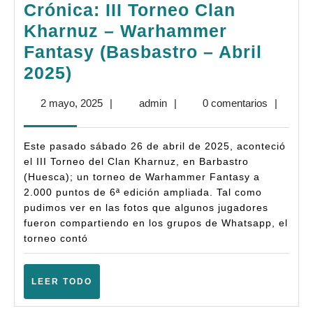
Crónica: III Torneo Clan
Kharnuz – Warhammer
Fantasy (Basbastro – Abril
Crónica:
2025)
III
2
admin
2 mayo, 2025
|
admin
|
0 comentarios
|
Torneo
mayo,
Clan
2025
Este pasado sábado 26 de abril de 2025, aconteció
Kharnuz
el III Torneo del Clan Kharnuz, en Barbastro
–
(Huesca); un torneo de Warhammer Fantasy a
2.000 puntos de 6ª edición ampliada. Tal como
Warhammer
pudimos ver en las fotos que algunos jugadores
Fantasy
fueron compartiendo en los grupos de Whatsapp, el
(Basbastro
torneo contó
–
Abril
LEER
LEER TODO
TODO
2025)