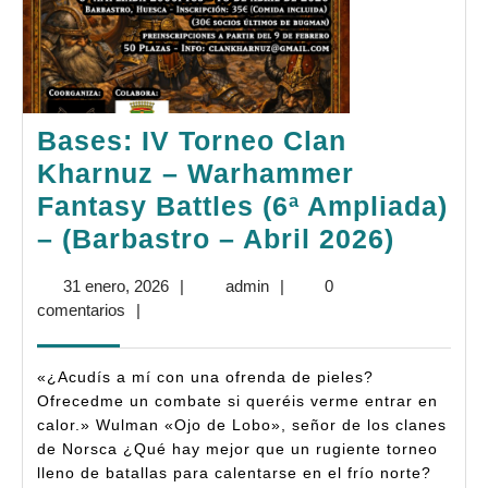
Bases: IV Torneo Clan
Kharnuz – Warhammer
Fantasy Battles (6ª Ampliada)
Bases
– (Barbastro – Abril 2026)
IV
31
admin
31 enero, 2026
|
admin
|
0
Torne
enero,
comentarios
|
Clan
2026
Kharn
«¿Acudís a mí con una ofrenda de pieles?
–
Ofrecedme un combate si queréis verme entrar en
calor.» Wulman «Ojo de Lobo», señor de los clanes
Warha
de Norsca ¿Qué hay mejor que un rugiente torneo
Fantas
lleno de batallas para calentarse en el frío norte?