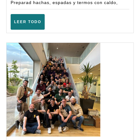
Battle
Preparad hachas, espadas y termos con caldo,
(6ª
Amplia
LEER
LEER TODO
TODO
–
(Barba
–
Abril
2026)