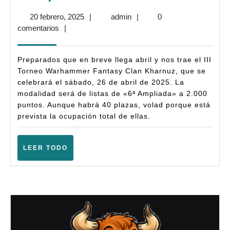
III
20
admin
20 febrero, 2025
|
admin
|
0
Torneo
febrero,
comentarios
|
Clan
2025
Kharnuz-
Preparados que en breve llega abril y nos trae el III
Warhammer
Torneo Warhammer Fantasy Clan Kharnuz, que se
celebrará el sábado, 26 de abril de 2025. La
Fantasy
modalidad será de listas de «6ª Ampliada» a 2.000
(Basbastro
puntos. Aunque habrá 40 plazas, volad porque está
–
prevista la ocupación total de ellas.
Abril
2025)
LEER
LEER TODO
TODO