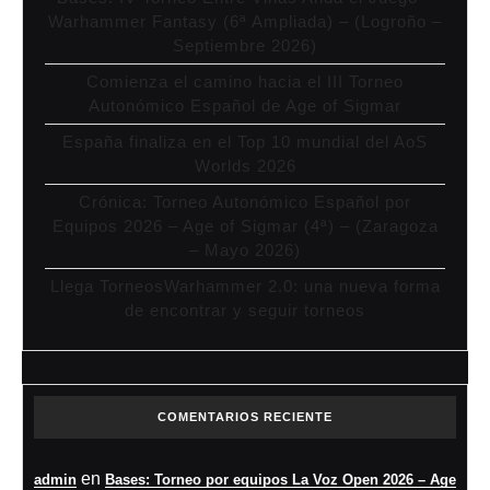
Warhammer Fantasy (6ª Ampliada) – (Logroño –
Septiembre 2026)
Comienza el camino hacia el III Torneo
Autonómico Español de Age of Sigmar
España finaliza en el Top 10 mundial del AoS
Worlds 2026
Crónica: Torneo Autonómico Español por
Equipos 2026 – Age of Sigmar (4ª) – (Zaragoza
– Mayo 2026)
Llega TorneosWarhammer 2.0: una nueva forma
de encontrar y seguir torneos
COMENTARIOS RECIENTE
en
admin
Bases: Torneo por equipos La Voz Open 2026 – Age