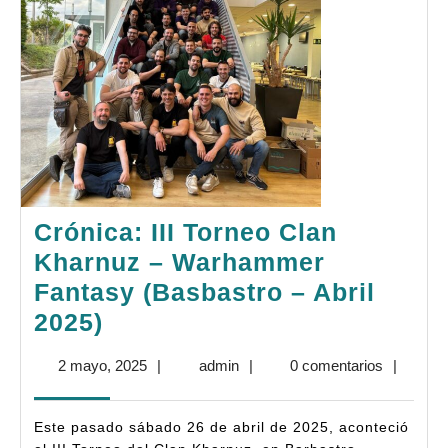
Crónica: III Torneo Clan
Kharnuz – Warhammer
Fantasy (Basbastro – Abril
Crónica:
2025)
III
2
admin
2 mayo, 2025
|
admin
|
0 comentarios
|
Torneo
mayo,
Clan
2025
Este pasado sábado 26 de abril de 2025, aconteció
Kharnuz