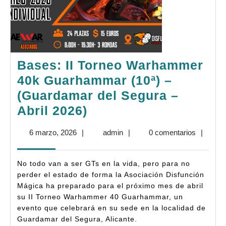
Bases: II Torneo Warhammer
40k Guarhammar (10ª) –
(Guardamar del Segura –
Bases:
Abril 2026)
II
6
admin
6 marzo, 2026
|
admin
|
0 comentarios
|
Torneo
marzo,
Warhammer
2026
No todo van a ser GTs en la vida, pero para no
40k
perder el estado de forma la Asociación Disfunción
Guarhammar
Mágica ha preparado para el próximo mes de abril
su II Torneo Warhammer 40 Guarhammar, un
(10ª)
evento que celebrará en su sede en la localidad de
–
Guardamar del Segura, Alicante.