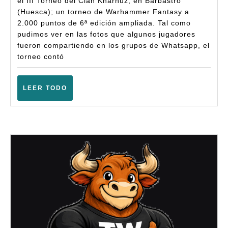
el III Torneo del Clan Kharnuz, en Barbastro
–
(Huesca); un torneo de Warhammer Fantasy a
2.000 puntos de 6ª edición ampliada. Tal como
Warhammer
pudimos ver en las fotos que algunos jugadores
Fantasy
fueron compartiendo en los grupos de Whatsapp, el
(Basbastro
torneo contó
–
Abril
LEER
LEER TODO
TODO
2025)