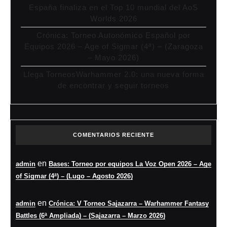
España finaliza en el Top 10 mundial del AoS
Worlds 2026
Crónica: Torneo Autonómico Español por
Equipos 2026 – Age of Sigmar (4ª) – (Zaragoza
– Mayo 2026)
Llega TorneosWarhammer 2.0: una nueva forma
de encontrar y seguir torneos
COMENTARIOS RECIENTE
en
admin
Bases: Torneo por equipos La Voz Open 2026 – Age
of Sigmar (4ª) – (Lugo – Agosto 2026)
en
admin
Crónica: V Torneo Sajazarra – Warhammer Fantasy
Battles (6ª Ampliada) – (Sajazarra – Marzo 2026)