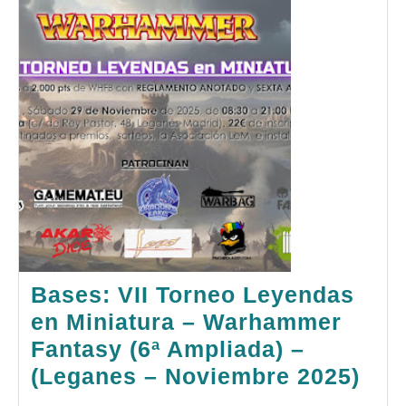
–
Marzo
2026)
Bases: VII Torneo Leyendas
en Miniatura – Warhammer
Fantasy (6ª Ampliada) –
Bas
(Leganes – Noviembre 2025)
VII