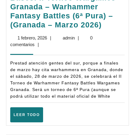
Granada – Warhammer
Fantasy Battles (6ª Pura) –
Bases:
(Granada – Marzo 2026)
II
1
admin
1 febrero, 2026
|
admin
|
0
Torneo
febrero,
comentarios
|
Wargam
2026
Granada
Prestad atención gentes del sur, porque a finales
–
de marzo hay cita warhammera en Granada, donde
el sábado, 28 de marzo de 2026, se celebrará el II
Warham
Torneo de Warhammer Fantasy Battles Wargames
Fantasy
Granada. Será un torneo de 6ª Pura (aunque se
Battles
podrá utilizar todo el material oficial de White
(6ª
Pura)
LEER
LEER TODO
TODO
–
(Granad