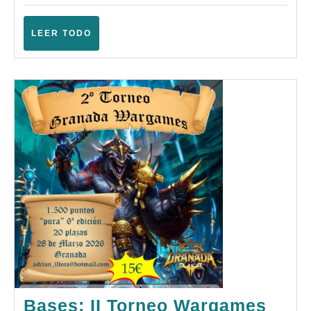
(Guardamar
del
LEER
LEER TODO
Segura
TODO
–
Abril
2026)
Bases: II Torneo Wargames