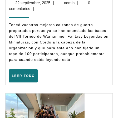
22
admin
22 septiembre, 2025
|
admin
|
0
Tor
septiembre,
comentarios
|
Ley
2025
en
Tened vuestros mejores calzones de guerra
Min
preparados porque ya se han anunciado las bases
del VII Torneo de Warhammer Fantasy Leyendas en
–
Miniaturas, con Cordo a la cabeza de la
War
organización y que para este año han fijado un
Fan
tope de 100 participantes, aunque probablemente
para cuando estés leyendo esta
(6ª
Amp
LEER
LEER TODO
–
TODO
(Le
–
Nov
202