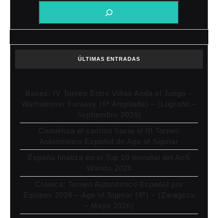
ÚLTIMAS ENTRADAS
Bases: IV Torneo Entre Viñas Anda el Juego –
Warhammer Fantasy (6ª Ampliada) – (Logroño –
Septiembre 2026)
Comienza el camino hacia el III Torneo
Autonómico Español de Age of Sigmar
España finaliza en el Top 10 mundial del AoS
Worlds 2026
Crónica: Torneo Autonómico Español por
Equipos 2026 – Age of Sigmar (4ª) – (Zaragoza
– Mayo 2026)