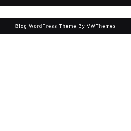
Blog WordPress Theme
By VWThemes
Desplazar
hacia
arriba