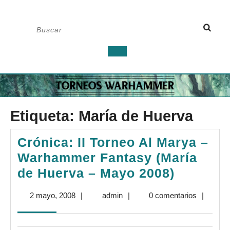
Saltar
Buscar:
al
contenido
Botón
de
apertura
Etiqueta:
María de Huerva
Crónica: II Torneo Al Marya –
Warhammer Fantasy (María
Crónica:
de Huerva – Mayo 2008)
II
2
admin
2 mayo, 2008
|
admin
|
0 comentarios
|
Torneo
mayo,
Al
2008