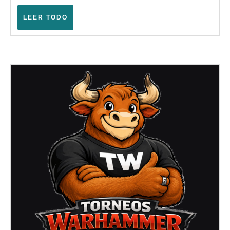
Marya
–
LEER
LEER TODO
TODO
Warham
Fantasy
(María
de
Huerva
–
Mayo
2008)