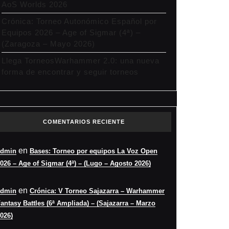
AoS Worlds 2026
Crónica: Torneo Autonómico Español por
Equipos 2026 – Age of Sigmar (4ª) –
(Zaragoza – Mayo 2026)
Llega TorneosWarhammer 2.0: una nueva
forma de encontrar y seguir torneos
COMENTARIOS RECIENTE
en
admin
Bases: Torneo por equipos La Voz Open
026 – Age of Sigmar (4ª) – (Lugo – Agosto 2026)
en
admin
Crónica: V Torneo Sajazarra – Warhammer
antasy Battles (6ª Ampliada) – (Sajazarra – Marzo
026)