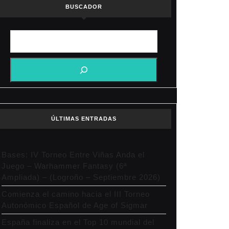
BUSCADOR
ÚLTIMAS ENTRADAS
Bases: IV Torneo Entre Viñas Anda el
Juego – Warhammer Fantasy (6ª
Ampliada) – (Logroño – Septiembre 2026)
Comienza el camino hacia el III Torneo
Autonómico Español de Age of Sigmar
España finaliza en el Top 10 mundial del