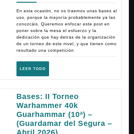
of
En esta ocasión, no os traemos unas bases al
Sigm
uso, porque la mayoría probablemente ya las
conozcáis. Queremos enfocar este post en
–
poner sobre la mesa el esfuerzo y la
(Zar
dedicación que hay detrás de la organización
–
de un torneo de este nivel, y que tienen como
resultado una competición
Mayo
2026
LEER
LEER TODO
TODO
Bases: II Torneo
Warhammer 40k
Guarhammar (10ª) –
(Guardamar del Segura –
Bases:
Abril 2026)