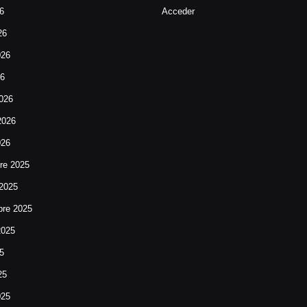
26
Acceder
26
026
26
026
2026
026
re 2025
 2025
bre 2025
2025
25
25
025