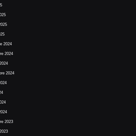
25
025
2025
025
re 2024
re 2024
 2024
bre 2024
2024
24
024
2024
re 2023
 2023