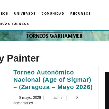
NEOS
UNIVERSOS
COMUNIDAD
RECURSOS
NICAS TORNEOS
 Painter
Torneo Autonómico
Nacional (Age of Sigmar)
Torn
– (Zaragoza – Mayo 2026)
Auto
8
admin
8 mayo, 2026
|
admin
|
0
Naci
mayo,
comentarios
|
(Age
2026