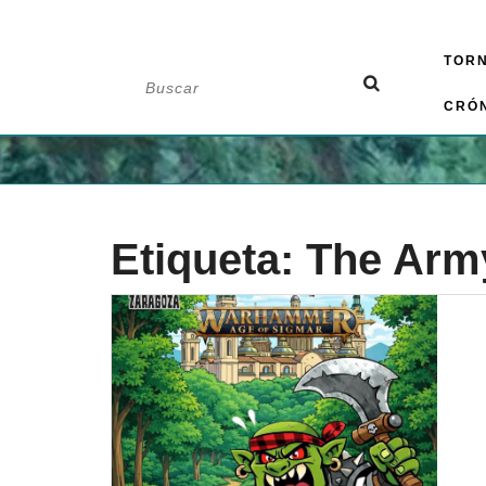
Saltar
TOR
al
Buscar:
contenido
CRÓ
Etiqueta:
The Army