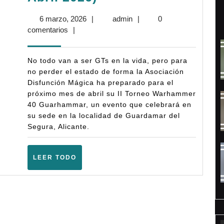
II
6
admin
6 marzo, 2026
|
admin
|
0
Torneo
marzo,
comentarios
|
Warhammer
2026
40k
No todo van a ser GTs en la vida, pero para
Guarhammar
no perder el estado de forma la Asociación
Disfunción Mágica ha preparado para el
(10ª)
próximo mes de abril su II Torneo Warhammer
–
40 Guarhammar, un evento que celebrará en
(Guardamar
su sede en la localidad de Guardamar del
Segura, Alicante.
del
Segura
LEER
LEER TODO
–
TODO
Abril
2026)