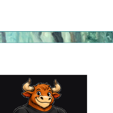
eo
nómico
onal