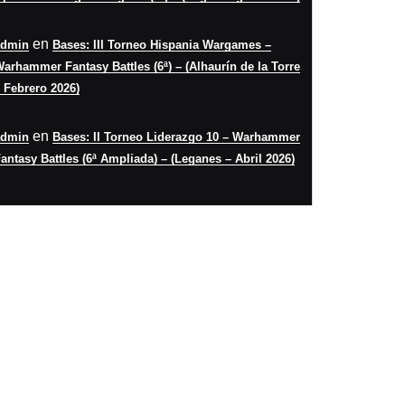
en
admin
Bases: III Torneo Hispania Wargames –
arhammer Fantasy Battles (6ª) – (Alhaurín de la Torre
 Febrero 2026)
en
admin
Bases: II Torneo Liderazgo 10 – Warhammer
antasy Battles (6ª Ampliada) – (Leganes – Abril 2026)