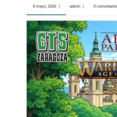
8
admin
8 mayo, 2026
|
admin
|
0 comentario
mayo,
2026