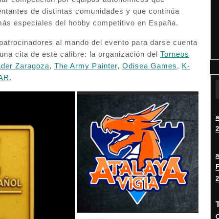
entantes de distintas comunidades y que continúa
ás especiales del hobby competitivo en España.
 patrocinadores al mando del evento para darse cuenta
una cita de este calibre: la organización del
Torneos
ader Zaragoza
,
The Army Painter
,
Odisea Games
,
K-
AR
.
2
F
2
O