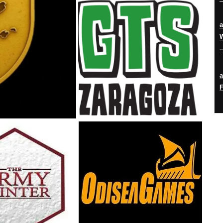
W
–
F