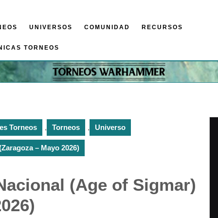
NEOS
UNIVERSOS
COMUNIDAD
RECURSOS
NICAS TORNEOS
es Torneos
,
Torneos
,
Universo
(Zaragoza – Mayo 2026)
acional (Age of Sigmar)
2026)