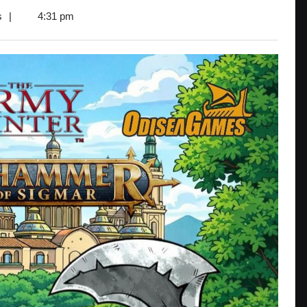
s
|
4:31 pm