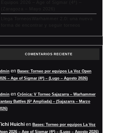
Equipos 2026 – Age of Sigmar (4ª) –
(Zaragoza – Mayo 2026)
Llega TorneosWarhammer 2.0: una nueva
forma de encontrar y seguir torneos
COMENTARIOS RECIENTE
en
admin
Bases: Torneo por equipos La Voz Open
026 – Age of Sigmar (4ª) – (Lugo – Agosto 2026)
en
admin
Crónica: V Torneo Sajazarra – Warhammer
antasy Battles (6ª Ampliada) – (Sajazarra – Marzo
026)
Tichi Huichi
en
Bases: Torneo por equipos La Voz
pen 2026 – Age of Sigmar (4ª) – (Lugo – Agosto 2026)