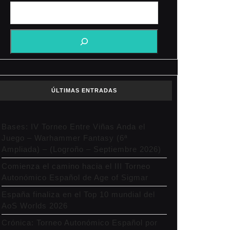
ÚLTIMAS ENTRADAS
Bases: IV Torneo Entre Viñas Anda el
Juego – Warhammer Fantasy (6ª
Ampliada) – (Logroño – Septiembre 2026)
Comienza el camino hacia el III Torneo
Autonómico Español de Age of Sigmar
España finaliza en el Top 10 mundial del
AoS Worlds 2026
Crónica: Torneo Autonómico Español por