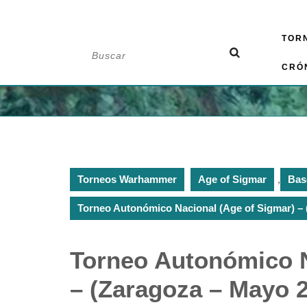
Saltar
TOR
al
Buscar:
contenido
CRÓ
Torneos Warhammer
Age of Sigmar
,
Bas
Torneo Autonómico Nacional (Age of Sigmar) – 
Torneo Autonómico N
– (Zaragoza – Mayo 