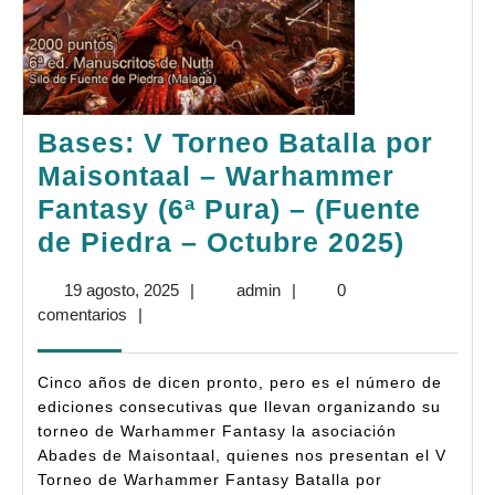
Bases: V Torneo Batalla por
Maisontaal – Warhammer
Fantasy (6ª Pura) – (Fuente
Bases
de Piedra – Octubre 2025)
V
19
admin
19 agosto, 2025
|
admin
|
0
Torne
agosto,
comentarios
|
Batall
2025
por
Cinco años de dicen pronto, pero es el número de
Maiso
ediciones consecutivas que llevan organizando su
torneo de Warhammer Fantasy la asociación
–
Abades de Maisontaal, quienes nos presentan el V
Warh
Torneo de Warhammer Fantasy Batalla por