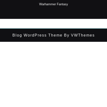
Warhammer Fantasy
Blog WordPress Theme
By VWThemes
Desplazar
hacia
arriba