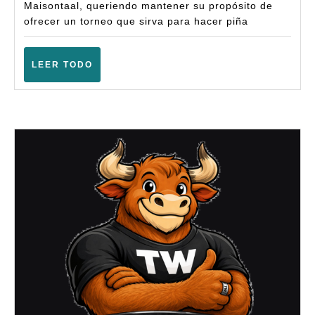
Fanta
Maisontaal, queriendo mantener su propósito de
ofrecer un torneo que sirva para hacer piña
(6ª
Pura)
LEER
LEER TODO
–
TODO
(Fuent
de
Piedra
–
Octub
2025)