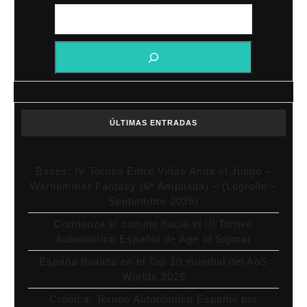
ÚLTIMAS ENTRADAS
Bases: IV Torneo Entre Viñas Anda el Juego –
Warhammer Fantasy (6ª Ampliada) – (Logroño –
Septiembre 2026)
Comienza el camino hacia el III Torneo
Autonómico Español de Age of Sigmar
España finaliza en el Top 10 mundial del AoS
Worlds 2026
Crónica: Torneo Autonómico Español por