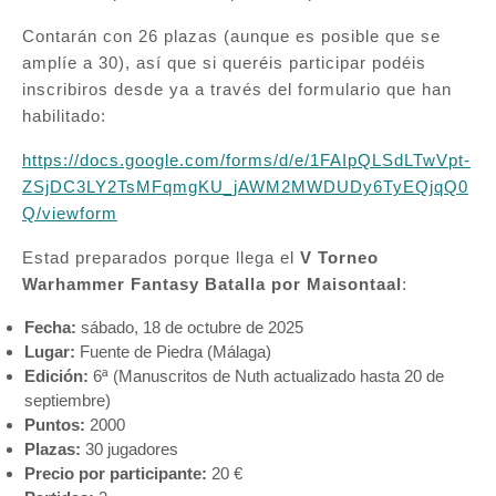
Contarán con 26 plazas (aunque es posible que se
amplíe a 30), así que si queréis participar podéis
inscribiros desde ya a través del formulario que han
habilitado:
https://docs.google.com/forms/d/e/1FAIpQLSdLTwVpt-
ZSjDC3LY2TsMFqmgKU_jAWM2MWDUDy6TyEQjqQ0
Q/viewform
Estad preparados porque llega el
V Torneo
Warhammer Fantasy Batalla por Maisontaal
:
Fecha:
sábado, 18 de octubre de 2025
Lugar:
Fuente de Piedra (Málaga)
Edición:
6ª (Manuscritos de Nuth actualizado hasta 20 de
septiembre)
Puntos:
2000
Plazas:
30 jugadores
Precio por participante:
20 €