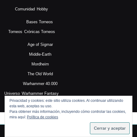
Comunidad
Hobby
Bases Torneos
Torneos
Crónicas Torneos
Age of Sigmar
Middle-Earth
Mordheim
The Old World
Warhammer 40.000
Universo
Warhammer Fantasy
Privacidad y cookies: este sitio utiliza cookies. Al continuar utilizando
esta web, aceptas su uso.
Para obtener más información, incluyendo cómo controlar las cookies,
mira aquí:
Política de cookies
SUSCRIBIRSE
Blog WordPress Theme
By VWThemes