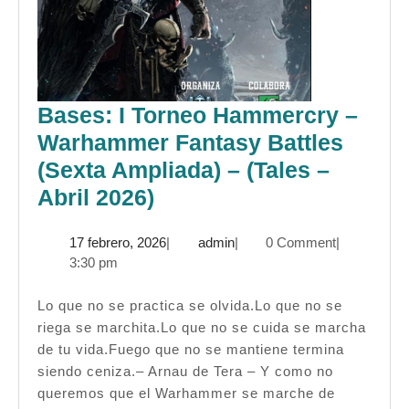
Bases: I Torneo Hammercry –
Warhammer Fantasy Battles
(Sexta Ampliada) – (Tales –
Bases:
Abril 2026)
I
17
admin
17 febrero, 2026
|
admin
|
0 Comment
|
Torneo
febrero,
3:30 pm
Hammercry
2026
–
Lo que no se practica se olvida.Lo que no se
riega se marchita.Lo que no se cuida se marcha
Warhammer
de tu vida.Fuego que no se mantiene termina
Fantasy
siendo ceniza.– Arnau de Tera – Y como no
Battles
queremos que el Warhammer se marche de