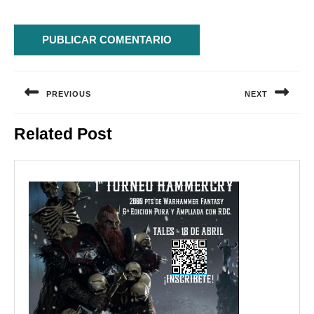
Navegación
de
PREVIOUS
NEXT
entradas
Entrada
Siguiente
Related Post
anterior:
entrada: