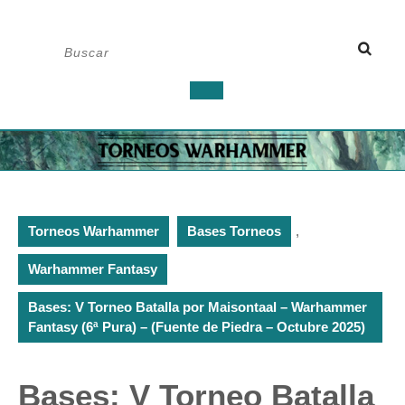
Saltar
Buscar:
al
contenido
Botón
de
apertura
Torneos Warhammer
Bases Torneos
,
Warhammer Fantasy
Bases: V Torneo Batalla por Maisontaal – Warhammer
Fantasy (6ª Pura) – (Fuente de Piedra – Octubre 2025)
Bases: V Torneo Batalla