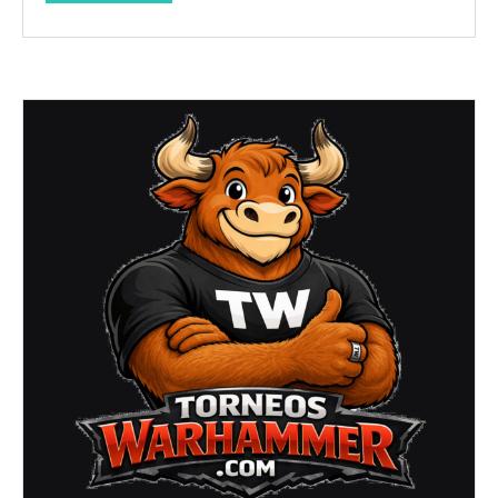
–
(Torrejón
de
Ardoz
–
Abril
2026)