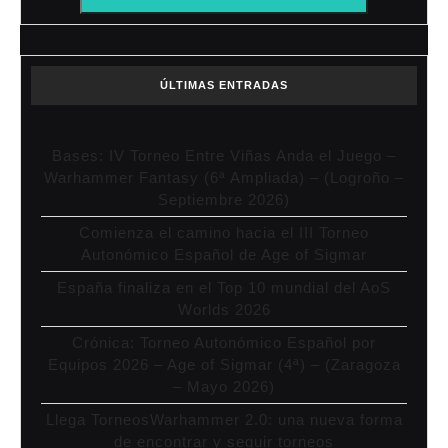
ÚLTIMAS ENTRADAS
Bases: IV Torneo Entre Viñas Anda el Juego –
Warhammer Fantasy (6ª Ampliada) – (Logroño –
Septiembre 2026)
Comienza el camino hacia el III Torneo
Autonómico Español de Age of Sigmar
España finaliza en el Top 10 mundial del AoS
Worlds 2026
Crónica: Torneo Autonómico Español por
Equipos 2026 – Age of Sigmar (4ª) – (Zaragoza
– Mayo 2026)
Llega TorneosWarhammer 2.0: una nueva forma
de encontrar y seguir torneos