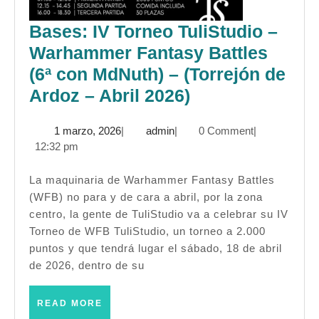
Bases: IV Torneo TuliStudio –
Warhammer Fantasy Battles
(6ª con MdNuth) – (Torrejón de
Bases:
Ardoz – Abril 2026)
IV
1
admin
1 marzo, 2026
|
admin
|
0 Comment
|
Torneo
marzo,
12:32 pm
TuliStudio
2026
–
La maquinaria de Warhammer Fantasy Battles
(WFB) no para y de cara a abril, por la zona
Warhammer
centro, la gente de TuliStudio va a celebrar su IV
Fantasy
Torneo de WFB TuliStudio, un torneo a 2.000
Battles
puntos y que tendrá lugar el sábado, 18 de abril
(6ª
de 2026, dentro de su
con
READ
READ MORE
MdNuth)
MORE