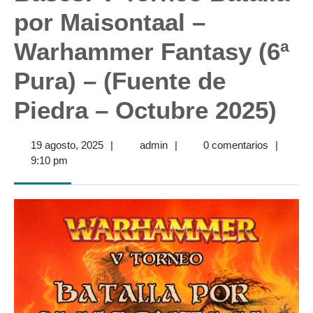
por Maisontaal –
Warhammer Fantasy (6ª
Pura) – (Fuente de
Piedra – Octubre 2025)
19
admin
19 agosto, 2025
|
admin
|
0 comentarios
|
agosto,
9:10 pm
2025