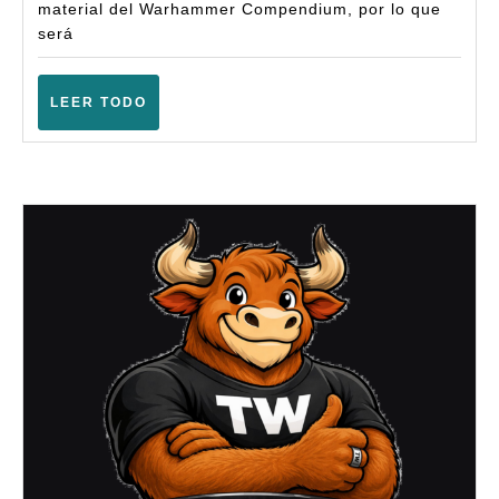
Fantasy
material del Warhammer Compendium, por lo que
será
(6ª
Pura)
LEER
LEER TODO
–
TODO
(Badajoz
–
Octubre
2025)