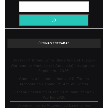
ÚLTIMAS ENTRADAS
Bases: IV Torneo Entre Viñas Anda el Juego –
Warhammer Fantasy (6ª Ampliada) – (Logroño –
Septiembre 2026)
Comienza el camino hacia el III Torneo
Autonómico Español de Age of Sigmar
España finaliza en el Top 10 mundial del AoS
Worlds 2026
Crónica: Torneo Autonómico Español por