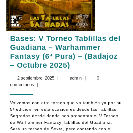
Bases: V Torneo Tablillas del
Guadiana – Warhammer
Fantasy (6ª Pura) – (Badajoz
Bases:
– Octubre 2025)
V
2
admin
2 septiembre, 2025
|
admin
|
0
Torneo
septiembre,
comentarios
|
Tablillas
2025
del
Volvemos con otro torneo que va también ya por su
Guadiana
5ª edición; en esta ocasión es desde las Tablillas
Sagradas desde donde nos presentan el V Torneo
–
de Warhammer Fantasy Tablillas del Guadiana.
Warhammer
Será un torneo de Sexta, pero contando con el