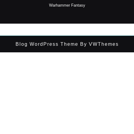
Warhammer Fantasy
Blog WordPress Theme
By VWThemes
Desplazar
hacia
arriba