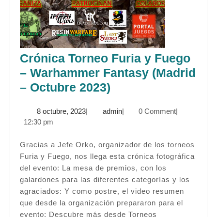
Crónica Torneo Furia y Fuego
– Warhammer Fantasy (Madrid
Crónica
– Octubre 2023)
Torneo
8
admin
8 octubre, 2023
|
admin
|
0 Comment
|
Furia y Fuego
octubre,
12:30 pm
–
2023
Warhammer
Gracias a Jefe Orko, organizador de los torneos
Furia y Fuego, nos llega esta crónica fotográfica
Fantasy
del evento: La mesa de premios, con los
(Madrid
galardones para las diferentes categorías y los
–
agraciados: Y como postre, el video resumen
Octubre
que desde la organización prepararon para el
evento: Descubre más desde Torneos