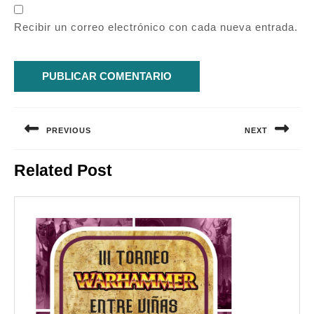
Recibir un correo electrónico con cada nueva entrada.
Navegación
de
PREVIOUS
NEXT
entradas
Entrada
Siguiente
Related Post
anterior:
entrada: