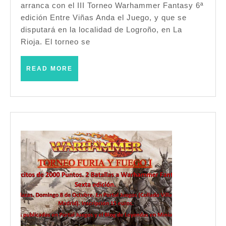
arranca con el III Torneo Warhammer Fantasy 6ª
Juego
edición Entre Viñas Anda el Juego, y que se
–
disputará en la localidad de Logroño, en La
Rioja. El torneo se
Warhammer
Fantasy
READ
READ MORE
(6ª)
MORE
–
(Logroño
–
Septiembre
2025)