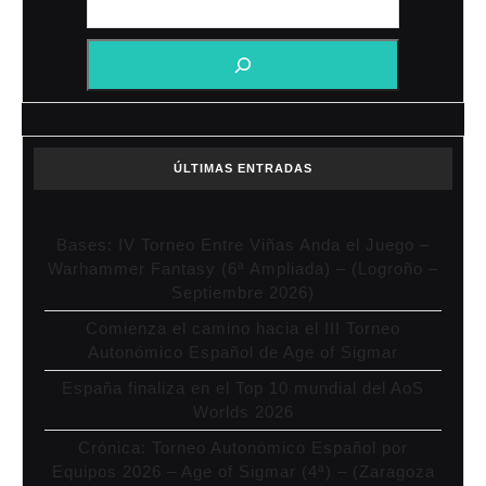
ÚLTIMAS ENTRADAS
Bases: IV Torneo Entre Viñas Anda el Juego –
Warhammer Fantasy (6ª Ampliada) – (Logroño –
Septiembre 2026)
Comienza el camino hacia el III Torneo
Autonómico Español de Age of Sigmar
España finaliza en el Top 10 mundial del AoS
Worlds 2026
Crónica: Torneo Autonómico Español por
Equipos 2026 – Age of Sigmar (4ª) – (Zaragoza