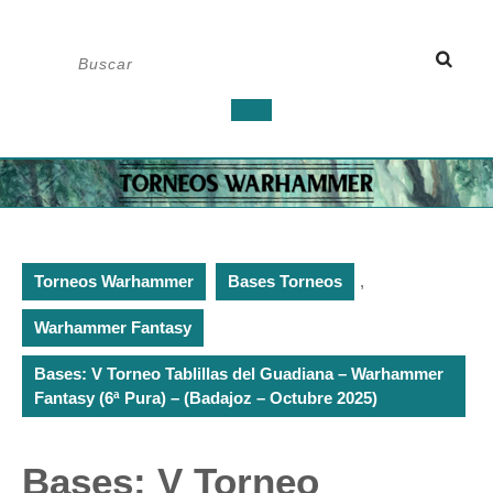
Saltar
Buscar:
al
contenido
Botón
de
apertura
Torneos Warhammer
Bases Torneos
,
Warhammer Fantasy
Bases: V Torneo Tablillas del Guadiana – Warhammer
Fantasy (6ª Pura) – (Badajoz – Octubre 2025)
Bases: V Torneo