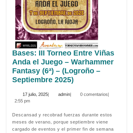
Bases: III Torneo Entre Viñas
Anda el Juego – Warhammer
Fantasy (6ª) – (Logroño –
Bases:
Septiembre 2025)
III
17
admin
17 julio, 2025
|
admin
|
0 comentarios
|
Torneo
julio,
2:55 pm
Entre
2025
Viñas
Descansad y recobrad fuerzas durante estos
meses de verano, porque septiembre viene
Anda
cargado de eventos y el primer fin de semana
el