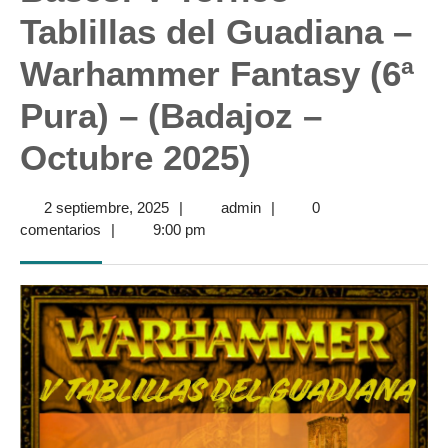
Tablillas del Guadiana –
Warhammer Fantasy (6ª
Pura) – (Badajoz –
Octubre 2025)
2
admin
2 septiembre, 2025
|
admin
|
0
septiembre,
comentarios
|
9:00 pm
2025