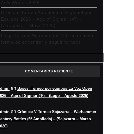
AoS Worlds 2026
Crónica: Torneo Autonómico Español por
Equipos 2026 – Age of Sigmar (4ª) –
(Zaragoza – Mayo 2026)
Llega TorneosWarhammer 2.0: una nueva
forma de encontrar y seguir torneos
COMENTARIOS RECIENTE
en
admin
Bases: Torneo por equipos La Voz Open
026 – Age of Sigmar (4ª) – (Lugo – Agosto 2026)
en
admin
Crónica: V Torneo Sajazarra – Warhammer
antasy Battles (6ª Ampliada) – (Sajazarra – Marzo
026)