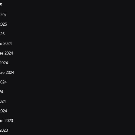
25
025
2025
025
re 2024
re 2024
 2024
bre 2024
2024
24
024
2024
re 2023
 2023