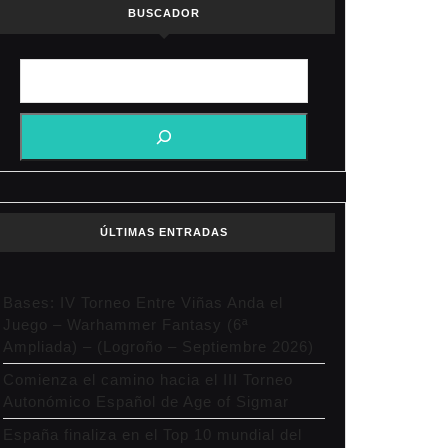
BUSCADOR
ÚLTIMAS ENTRADAS
Bases: IV Torneo Entre Viñas Anda el
Juego – Warhammer Fantasy (6ª
Ampliada) – (Logroño – Septiembre 2026)
Comienza el camino hacia el III Torneo
Autonómico Español de Age of Sigmar
España finaliza en el Top 10 mundial del