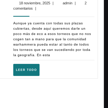
18
admin
18 noviembre, 2025
|
admin
|
2
Torneo
noviembre,
comentarios
|
Warhammer
2025
40K
Aunque ya cuenta con todas sus plazas
por
cubiertas, desde aquí queremos darle un
poco más de eco a esos torneos que no nos
equipos
cogen tan a mano para que la comunidad
Bandua
warhammera pueda estar al tanto de todos
Eternal
los torneos que se van sucediendo por toda
la geografía. En esta
War
(10ª)
LEER
LEER TODO
–
TODO
(Lugo
–
Enero
2026)