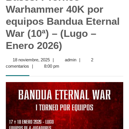
Warhammer 40K por
equipos Bandua Eternal
War (10ª) – (Lugo –
Enero 2026)
18
admin
18 noviembre, 2025
|
admin
|
2
noviembre,
comentarios
|
8:00 pm
2025