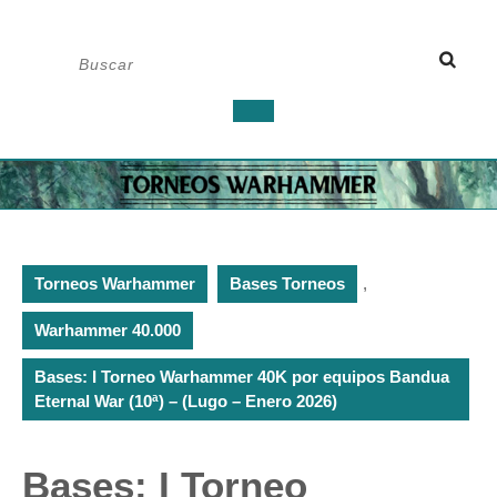
Saltar
Buscar:
al
contenido
Botón
de
apertura
Torneos Warhammer
Bases Torneos
,
Warhammer 40.000
Bases: I Torneo Warhammer 40K por equipos Bandua
Eternal War (10ª) – (Lugo – Enero 2026)
Bases: I Torneo