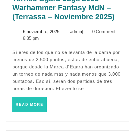
Warhammer Fantasy MdN –
Torne
(Terrassa – Noviembre 2025)
Egar
6
admin
6 noviembre, 2025
|
admin
|
0 Comment
|
Juga
noviembre,
8:35 pm
2025
2025
–
Sí eres de los que no se levanta de la cama por
menos de 2.500 puntos, estás de enhorabuena,
Warh
porque desde la Marca d´Egara han organizado
Fanta
un torneo de nada más y nada menos que 3.000
MdN
puntazos. Eso sí, serán dos partidas de tres
–
horas de duración. El evento se
(Terr
READ
READ MORE
–
MORE
Novi
2025)