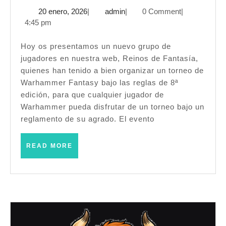
II
20
admin
20 enero, 2026
|
admin
|
0 Comment
|
Torneo
enero,
4:45 pm
Reinos
2026
de
Hoy os presentamos un nuevo grupo de
jugadores en nuestra web, Reinos de Fantasía,
Fantasía
quienes han tenido a bien organizar un torneo de
–
Warhammer Fantasy bajo las reglas de 8ª
Warhammer
edición, para que cualquier jugador de
Fantasy
Warhammer pueda disfrutar de un torneo bajo un
reglamento de su agrado. El evento
(8ª)
–
READ
READ MORE
(Terrassa
MORE
–
Marzo
2026)