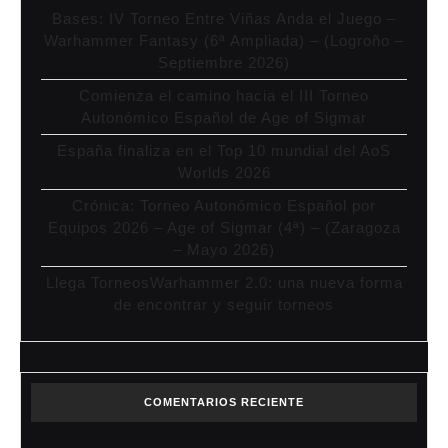
Bases: IV Torneo Entre Viñas Anda el Juego –
Warhammer Fantasy (6ª Ampliada) – (Logroño –
Septiembre 2026)
Comienza el camino hacia el III Torneo
Autonómico Español de Age of Sigmar
España finaliza en el Top 10 mundial del AoS
Worlds 2026
Crónica: Torneo Autonómico Español por
Equipos 2026 – Age of Sigmar (4ª) – (Zaragoza
– Mayo 2026)
Llega TorneosWarhammer 2.0: una nueva forma
de encontrar y seguir torneos
COMENTARIOS RECIENTE