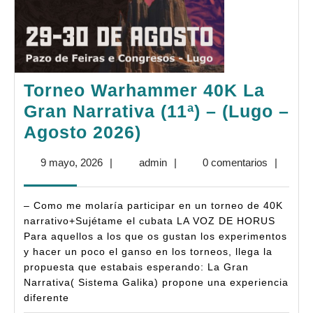
Torneo Warhammer 40K La
Gran Narrativa (11ª) – (Lugo –
Torneo
Agosto 2026)
Warhammer
9
admin
9 mayo, 2026
|
admin
|
0 comentarios
|
40K
mayo,
La
2026
– Como me molaría participar en un torneo de 40K
Gran
narrativo+Sujétame el cubata LA VOZ DE HORUS
Narrativa
Para aquellos a los que os gustan los experimentos
y hacer un poco el ganso en los torneos, llega la
(11ª)
propuesta que estabais esperando: La Gran
–
Narrativa( Sistema Galika) propone una experiencia
(Lugo
diferente