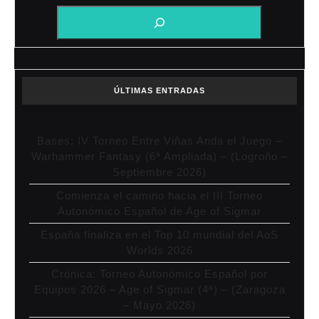
ÚLTIMAS ENTRADAS
Bases: IV Torneo Entre Viñas Anda el Juego –
Warhammer Fantasy (6ª Ampliada) – (Logroño –
Septiembre 2026)
Comienza el camino hacia el III Torneo
Autonómico Español de Age of Sigmar
España finaliza en el Top 10 mundial del AoS
Worlds 2026
Crónica: Torneo Autonómico Español por
Equipos 2026 – Age of Sigmar (4ª) – (Zaragoza
– Mayo 2026)