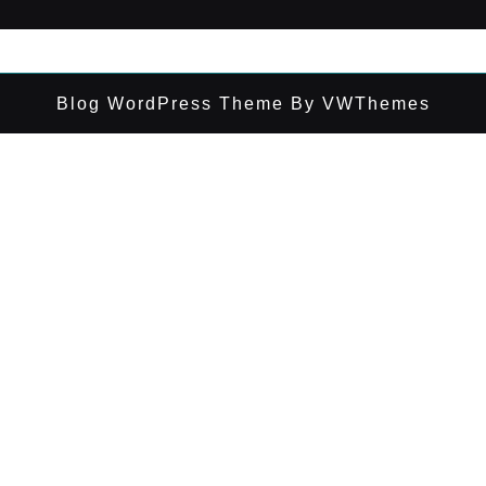
Blog WordPress Theme
By VWThemes
Desplazar
hacia
arriba