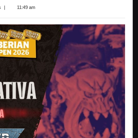
s
|
11:49 am