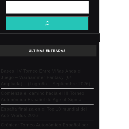
ÚLTIMAS ENTRADAS
Bases: IV Torneo Entre Viñas Anda el
Juego – Warhammer Fantasy (6ª
Ampliada) – (Logroño – Septiembre 2026)
Comienza el camino hacia el III Torneo
Autonómico Español de Age of Sigmar
España finaliza en el Top 10 mundial del
AoS Worlds 2026
Crónica: Torneo Autonómico Español por