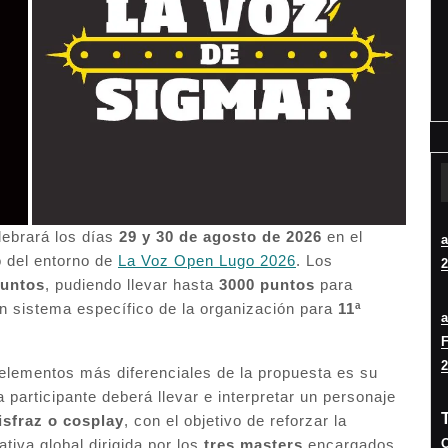
lebrará los días
29 y 30 de agosto de 2026
en el
o del entorno de
La Voz Open Lugo 2026
. Los
2
puntos
, pudiendo llevar hasta
3000 puntos
para
un sistema específico de la organización para
11ª
F
2
 elementos más diferenciales de la propuesta es su
participante deberá llevar e interpretar un personaje
isfraz o cosplay
, con el objetivo de reforzar la
O
ativa global dirigida por los
tres masters
encargados