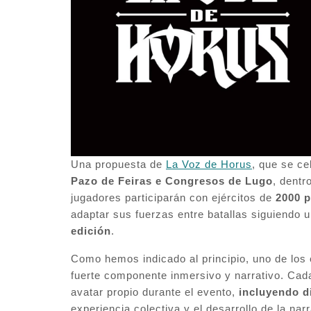
Una propuesta de
La Voz de Horus
, que se ce
Pazo de Feiras e Congresos de Lugo
, dentr
jugadores participarán con ejércitos de
2000 
adaptar sus fuerzas entre batallas siguiendo 
edición
.
Como hemos indicado al principio, uno de los
fuerte componente inmersivo y narrativo. Cada 
avatar propio durante el evento,
incluyendo d
experiencia colectiva y el desarrollo de la narr