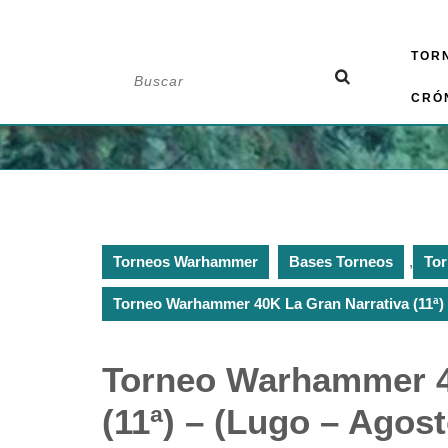
Saltar
TOR
al
Buscar:
contenido
CRÓ
Torneos Warhammer
Bases Torneos
,
To
Torneo Warhammer 40K La Gran Narrativa (11ª) 
Torneo Warhammer 4
(11ª) – (Lugo – Agos