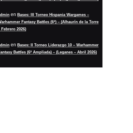
en
admin
Bases: III Torneo Hispania Wargames –
arhammer Fantasy Battles (6ª) – (Alhaurín de la Torre
 Febrero 2026)
en
admin
Bases: II Torneo Liderazgo 10 – Warhammer
antasy Battles (6ª Ampliada) – (Leganes – Abril 2026)