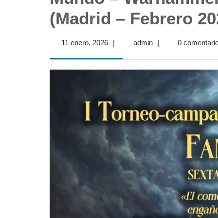
(Madrid – Febrero 20
11
admin
11 enero, 2026
|
admin
|
0 comentari
enero,
2026