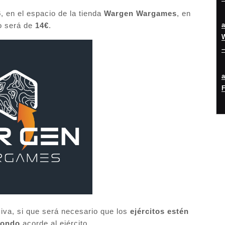
6
, en el espacio de la tienda
Wargen Wargames
, en
eo será de
14€
.
W
–
F
iva, si que será necesario que los
ejércitos estén
fondo
acorde al ejército.