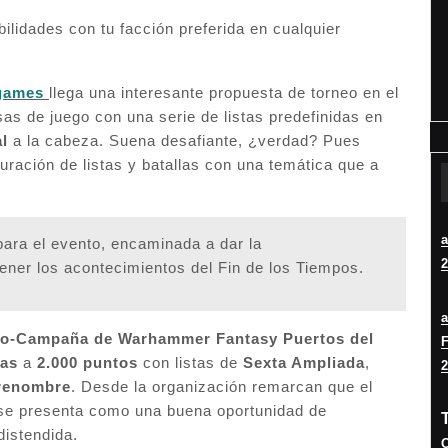
lidades con tu facción preferida en cualquier
games
llega una interesante propuesta de torneo en el
as de juego con una serie de listas predefinidas en
l
a la cabeza. Suena desafiante, ¿verdad? Pues
uración de listas y batallas con una temática que a
ara el evento, encaminada a dar la
2
tener los acontecimientos del Fin de los Tiempos.
eo-Campaña de Warhammer Fantasy Puertos del
F
las
a
2.000 puntos
con listas de
Sexta Ampliada
,
2
 renombre
. Desde la organización remarcan que el
e se presenta como una buena oportunidad de
distendida.
O