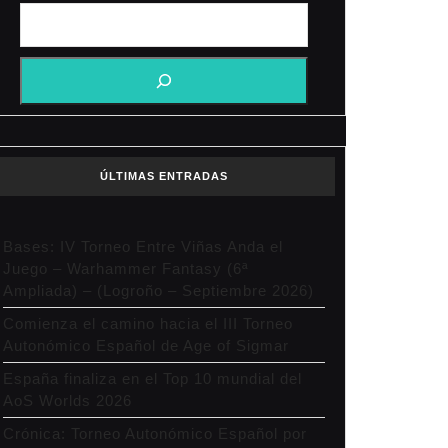
ÚLTIMAS ENTRADAS
Bases: IV Torneo Entre Viñas Anda el
Juego – Warhammer Fantasy (6ª
Ampliada) – (Logroño – Septiembre 2026)
Comienza el camino hacia el III Torneo
Autonómico Español de Age of Sigmar
España finaliza en el Top 10 mundial del
AoS Worlds 2026
Crónica: Torneo Autonómico Español por