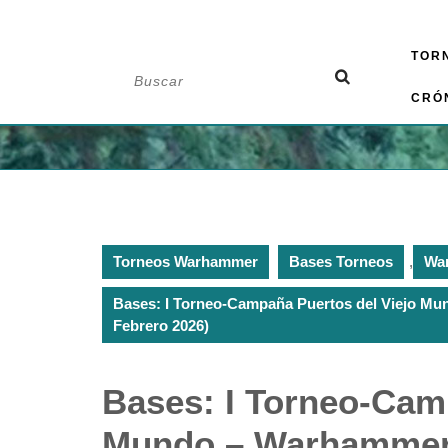
Saltar
TOR
al
Buscar:
contenido
CRÓ
Torneos Warhammer
Bases Torneos
,
Wa
Bases: I Torneo-Campaña Puertos del Viejo Mu
Febrero 2026)
Bases: I Torneo-Cam
Mundo – Warhammer 