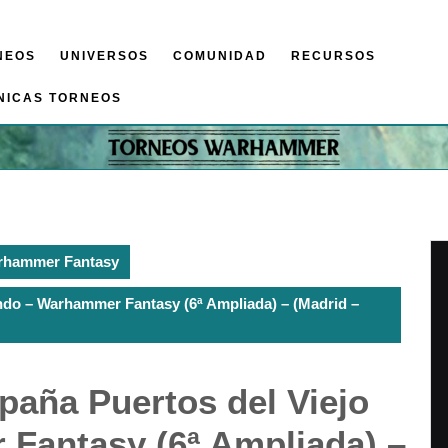
NEOS
UNIVERSOS
COMUNIDAD
RECURSOS
NICAS TORNEOS
rhammer Fantasy
ndo – Warhammer Fantasy (6ª Ampliada) – (Madrid –
paña Puertos del Viejo
Fantasy (6ª Ampliada) –