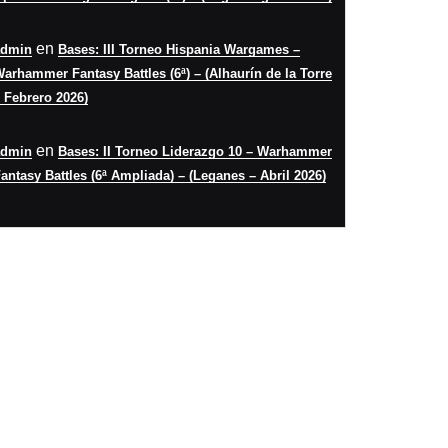
en
admin
Bases: III Torneo Hispania Wargames –
arhammer Fantasy Battles (6ª) – (Alhaurín de la Torre
 Febrero 2026)
en
admin
Bases: II Torneo Liderazgo 10 – Warhammer
antasy Battles (6ª Ampliada) – (Leganes – Abril 2026)