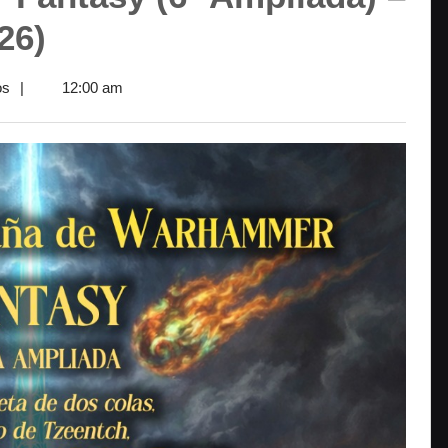
26)
os
|
12:00 am