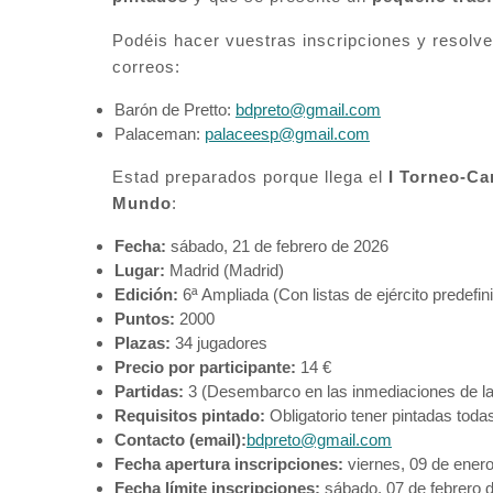
Podéis hacer vuestras inscripciones y resolve
correos:
Barón de Pretto:
bdpreto@gmail.com
Palaceman:
palaceesp@gmail.com
Estad preparados porque llega el
I Torneo-C
Mundo
:
Fecha:
sábado, 21 de febrero de 2026
Lugar:
Madrid (Madrid)
Edición:
6ª Ampliada (Con listas de ejército predefi
Puntos:
2000
Plazas:
34 jugadores
Precio por participante:
14 €
Partidas:
3 (Desembarco en las inmediaciones de la
Requisitos pintado:
Obligatorio tener pintadas toda
Contacto (email):
bdpreto@gmail.com
Fecha apertura inscripciones:
viernes, 09 de ener
Fecha límite inscripciones:
sábado, 07 de febrero 