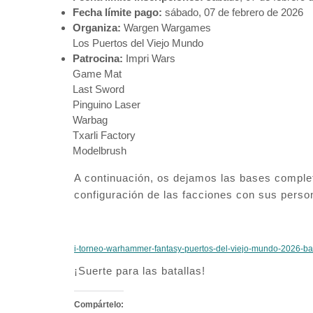
Fecha límite pago:
sábado, 07 de febrero de 2026
Organiza:
Wargen Wargames
Los Puertos del Viejo Mundo
Patrocina:
Impri Wars
Game Mat
Last Sword
Pinguino Laser
Warbag
Txarli Factory
Modelbrush
A continuación, os dejamos las bases completa
configuración de las facciones con sus perso
i-torneo-warhammer-fantasy-puertos-del-viejo-mundo-2026-b
¡Suerte para las batallas!
Compártelo: