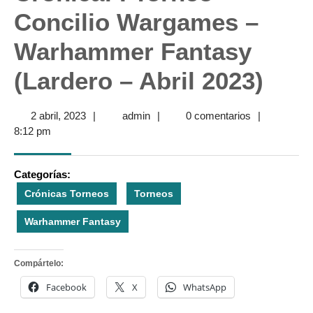
Concilio Wargames –
Warhammer Fantasy
(Lardero – Abril 2023)
2
admin
2 abril, 2023
|
admin
|
0 comentarios
|
abril,
8:12 pm
2023
Categorías:
Crónicas Torneos
Torneos
Warhammer Fantasy
Compártelo:
Facebook
X
WhatsApp