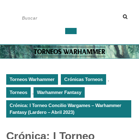
Saltar
Buscar:
al
contenido
Botón
de
apertura
Torneos Warhammer
Crónicas Torneos
,
Torneos
,
Warhammer Fantasy
Crónica: I Torneo Concilio Wargames – Warhammer
Fantasy (Lardero – Abril 2023)
Crónica: I Torneo