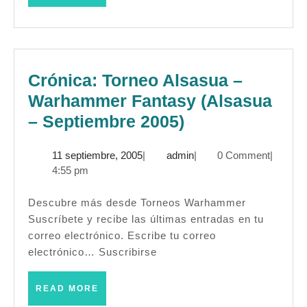
MORE
Septiem
2025)
Crónica: Torneo Alsasua –
Warhammer Fantasy (Alsasua
Crónica:
– Septiembre 2005)
Torneo
11
admin
11 septiembre, 2005
|
admin
|
0 Comment
|
Alsasua
septiembre,
4:55 pm
–
2005
Warhammer
Descubre más desde Torneos Warhammer
Suscríbete y recibe las últimas entradas en tu
Fantasy
correo electrónico. Escribe tu correo
(Alsasua
electrónico… Suscribirse
–
Septiembre
READ
READ MORE
MORE
2005)