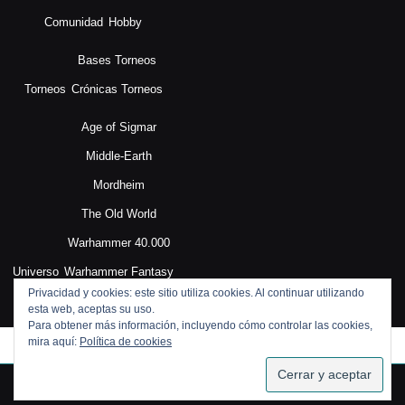
Comunidad
Hobby
Bases Torneos
Torneos
Crónicas Torneos
Age of Sigmar
Middle-Earth
Mordheim
The Old World
Warhammer 40.000
Universo
Warhammer Fantasy
Privacidad y cookies: este sitio utiliza cookies. Al continuar utilizando
esta web, aceptas su uso.
Para obtener más información, incluyendo cómo controlar las cookies,
mira aquí:
Política de cookies
SUSCRIBIRSE
Blog WordPress Theme
By VWThemes