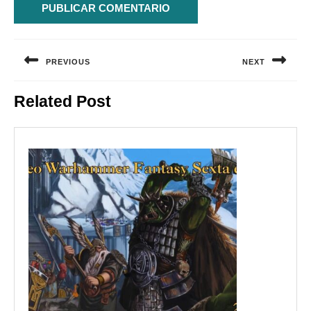
Navegación
de
PREVIOUS
NEXT
entradas
Entrada
Siguiente
Related Post
anterior:
entrada: