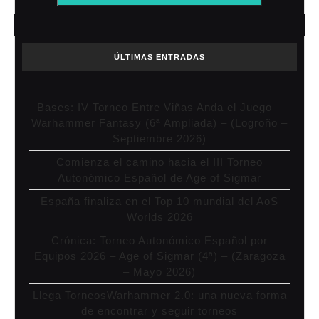
ÚLTIMAS ENTRADAS
Bases: IV Torneo Entre Viñas Anda el Juego –
Warhammer Fantasy (6ª Ampliada) – (Logroño –
Septiembre 2026)
Comienza el camino hacia el III Torneo
Autonómico Español de Age of Sigmar
España finaliza en el Top 10 mundial del AoS
Worlds 2026
Crónica: Torneo Autonómico Español por
Equipos 2026 – Age of Sigmar (4ª) – (Zaragoza
– Mayo 2026)
Llega TorneosWarhammer 2.0: una nueva forma
de encontrar y seguir torneos