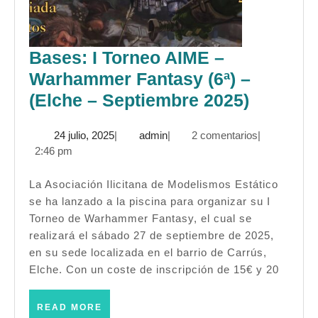
Bases: I Torneo AIME –
Warhammer Fantasy (6ª) –
Bases:
(Elche – Septiembre 2025)
I
24
admin
24 julio, 2025
|
admin
|
2 comentarios
|
Torneo
julio,
2:46 pm
AIME
2025
–
La Asociación Ilicitana de Modelismos Estático
se ha lanzado a la piscina para organizar su I
Warham
Torneo de Warhammer Fantasy, el cual se
Fantasy
realizará el sábado 27 de septiembre de 2025,
(6ª)
en su sede localizada en el barrio de Carrús,
–
Elche. Con un coste de inscripción de 15€ y 20
(Elche
READ
READ MORE
–