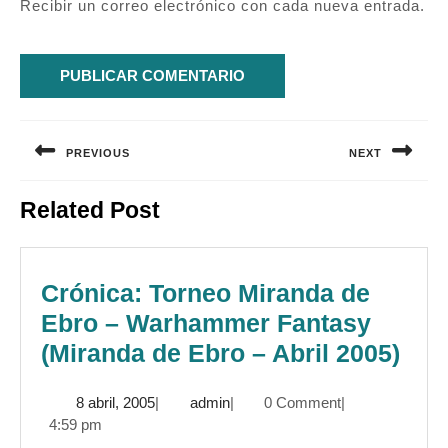
Recibir un correo electrónico con cada nueva entrada.
Navegación
de
PREVIOUS
NEXT
entradas
Entrada
Siguiente
Related Post
anterior:
entrada:
Crónica: Torneo Miranda de
Ebro – Warhammer Fantasy
Cró
(Miranda de Ebro – Abril 2005)
Tor
8
admin
8 abril, 2005
|
admin
|
0 Comment
|
Mir
abril,
4:59 pm
de
2005