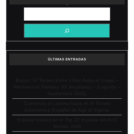
ÚLTIMAS ENTRADAS
Bases: IV Torneo Entre Viñas Anda el Juego –
Warhammer Fantasy (6ª Ampliada) – (Logroño –
Septiembre 2026)
Comienza el camino hacia el III Torneo
Autonómico Español de Age of Sigmar
España finaliza en el Top 10 mundial del AoS
Worlds 2026