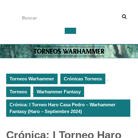
Saltar
Buscar:
al
contenido
Botón
de
apertura
Torneos Warhammer
Crónicas Torneos
,
Torneos
,
Warhammer Fantasy
Crónica: I Torneo Haro Casa Pedro – Warhammer
Fantasy (Haro – Septiembre 2024)
Crónica: I Torneo Haro