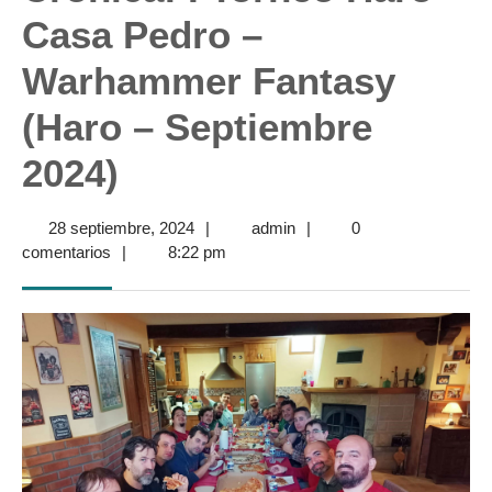
Casa Pedro –
Warhammer Fantasy
(Haro – Septiembre
2024)
28
admin
28 septiembre, 2024
|
admin
|
0
septiembre,
comentarios
|
8:22 pm
2024