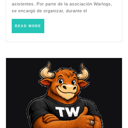
–
asistentes. Por parte de la asociación Warlogs,
se encargó de organizar, durante el
Warhammer
Fantasy
READ
READ MORE
(Logroño
MORE
–
Septiembre
2023)