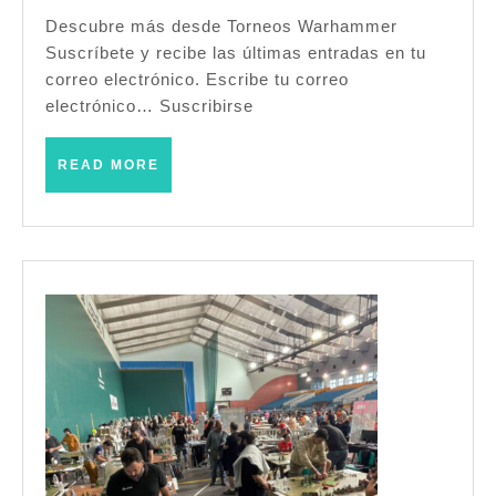
Ebr
Descubre más desde Torneos Warhammer
Suscríbete y recibe las últimas entradas en tu
–
correo electrónico. Escribe tu correo
War
electrónico… Suscribirse
Fan
(Mi
READ
READ MORE
MORE
de
Ebr
–
Abri
200