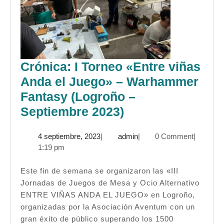
Crónica: I Torneo «Entre viñas
Anda el Juego» – Warhammer
Fantasy (Logroño –
Crónica:
Septiembre 2023)
I
4
admin
4 septiembre, 2023
|
admin
|
0 Comment
|
Torneo
septiembre,
1:19 pm
«Entre
2023
viñas
Este fin de semana se organizaron las «III
Jornadas de Juegos de Mesa y Ocio Alternativo
Anda
ENTRE VIÑAS ANDA EL JUEGO» en Logroño,
el
organizadas por la Asociación Aventum con un
Juego»
gran éxito de público superando los 1500