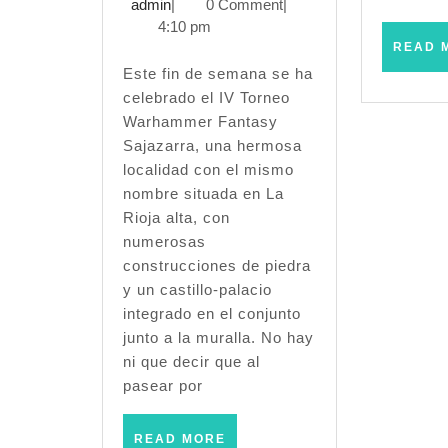
Torneo
admin
abril,
admin
|
0 Comment
|
2025
4:10 pm
Sajazarra
READ 
–
Este fin de semana se ha
celebrado el IV Torneo
Warhammer
Warhammer Fantasy
Sajazarra, una hermosa
Fantasy
localidad con el mismo
(Marzo
nombre situada en La
Rioja alta, con
2025)
numerosas
construcciones de piedra
y un castillo-palacio
integrado en el conjunto
junto a la muralla. No hay
ni que decir que al
pasear por
READ
READ MORE