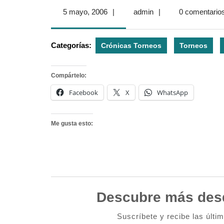
5
admin
5 mayo, 2006
|
admin
|
0 comentario
mayo,
2006
Categorías:
Crónicas Torneos
Torneos
Compártelo:
Facebook
X
WhatsApp
Me gusta esto:
Descubre más des
Suscríbete y recibe las últi