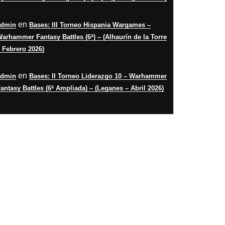
en
admin
Bases: III Torneo Hispania Wargames –
arhammer Fantasy Battles (6ª) – (Alhaurín de la Torre
 Febrero 2026)
en
admin
Bases: II Torneo Liderazgo 10 – Warhammer
antasy Battles (6ª Ampliada) – (Leganes – Abril 2026)