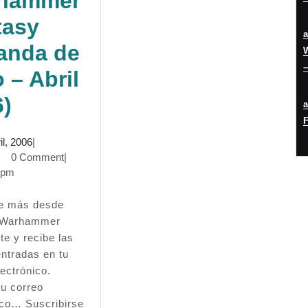
hammer
tasy
anda de
W
–
 – Abril
Crónica:
6)
F
Torneo
8
il, 2006
|
Miranda
min
abril,
0 Comment
|
2006
 pm
de
Ebro
 Warhammer
–
te y recibe las
entradas en tu
Warhammer
ectrónico.
Fantasy
tu correo
ico… Suscribirse