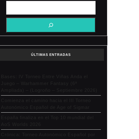
ÚLTIMAS ENTRADAS
Bases: IV Torneo Entre Viñas Anda el
Juego – Warhammer Fantasy (6ª
Ampliada) – (Logroño – Septiembre 2026)
Comienza el camino hacia el III Torneo
Autonómico Español de Age of Sigmar
España finaliza en el Top 10 mundial del
AoS Worlds 2026
Crónica: Torneo Autonómico Español por