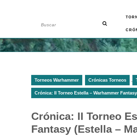
Saltar
TOR
al
Buscar:
contenido
CRÓ
Torneos Warhammer
Crónicas Torneos
,
Crónica: II Torneo Estella – Warhammer Fantasy
Crónica: II Torneo E
Fantasy (Estella – M