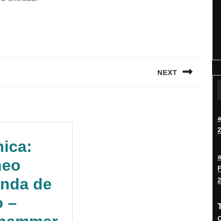
NEXT
Siguiente
entrada:
2
ica:
neo
F
anda de
2
o –
O