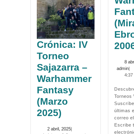
War
Fan
(Mir
Ebro
Crónica: IV
200
Torneo
8 abr
Sajazarra –
ad
admin
|
4:37
Warhammer
Fantasy
Descubre más desde
Torneos
(Marzo
Suscríbe
Crónica:
2025)
últimas 
correo el
IV
Escribe 
2
2 abril, 2025
|
electrón