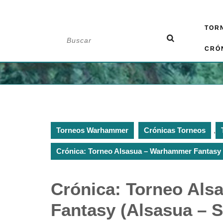
Saltar
TOR
al
Buscar:
contenido
CRÓ
Torneos Warhammer
Crónicas Torneos
,
Crónica: Torneo Alsasua – Warhammer Fantasy 
Crónica: Torneo Al
Fantasy (Alsasua – 