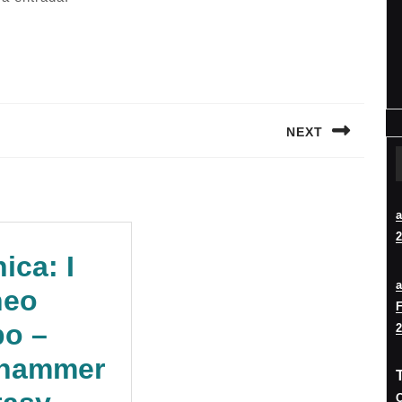
NEXT
Siguiente
entrada:
2
ica: I
neo
F
bo –
2
hammer
O