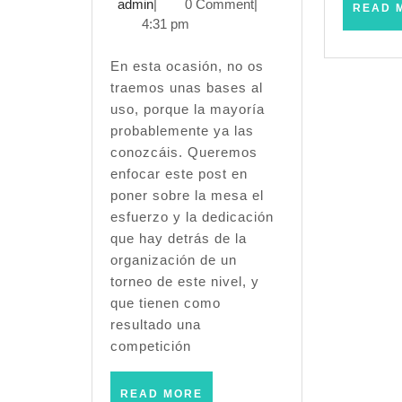
Nacional
admin
mayo,
admin
|
0 Comment
|
READ 
2026
4:31 pm
(Age
of
En esta ocasión, no os
traemos unas bases al
Sigmar)
uso, porque la mayoría
probablemente ya las
–
conozcáis. Queremos
(Zaragoz
enfocar este post en
poner sobre la mesa el
–
esfuerzo y la dedicación
Mayo
que hay detrás de la
organización de un
2026)
torneo de este nivel, y
que tienen como
resultado una
competición
READ
READ MORE