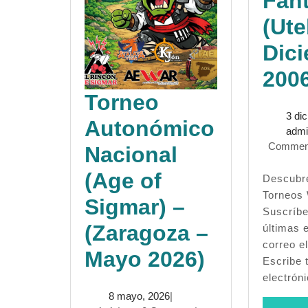
Fan
(Ute
Dic
200
Torneo
3 di
Autonómico
adm
Commen
Nacional
(Age of
Descubre más desde
Torneos
Sigmar) –
Suscríbe
(Zaragoza –
últimas 
correo el
Torneo
Mayo 2026)
Escribe 
electrón
Autonóm
8
8 mayo, 2026
|