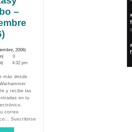
tasy
bo –
iembre
W
–
Crónica:
6)
I
3
ciembre, 2006
|
F
Torneo
admin
diciembre,
in
|
0
2006
t
|
4:32 pm
Utebo
–
 Warhammer
Warhammer
te y recibe las
entradas en tu
Fantasy
ectrónico.
(Utebo
tu correo
ico… Suscribirse
ico
–