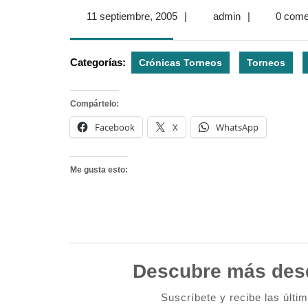
11
admin
11 septiembre, 2005
|
admin
|
0 come
septiembre,
2005
Categorías:
Crónicas Torneos
Torneos
Compártelo:
Facebook
X
WhatsApp
Me gusta esto:
Descubre más des
Suscríbete y recibe las últi