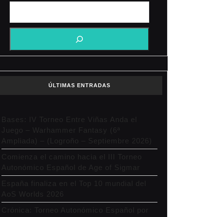
ÚLTIMAS ENTRADAS
Bases: IV Torneo Entre Viñas Anda el
Juego – Warhammer Fantasy (6ª
Ampliada) – (Logroño – Septiembre 2026)
Comienza el camino hacia el III Torneo
Autonómico Español de Age of Sigmar
España finaliza en el Top 10 mundial del
AoS Worlds 2026
Crónica: Torneo Autonómico Español por