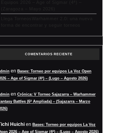
Equipos 2026 – Age of Sigmar (4ª) –
(Zaragoza – Mayo 2026)
Llega TorneosWarhammer 2.0: una nueva
forma de encontrar y seguir torneos
COMENTARIOS RECIENTE
en
admin
Bases: Torneo por equipos La Voz Open
026 – Age of Sigmar (4ª) – (Lugo – Agosto 2026)
en
admin
Crónica: V Torneo Sajazarra – Warhammer
antasy Battles (6ª Ampliada) – (Sajazarra – Marzo
026)
Tichi Huichi
en
Bases: Torneo por equipos La Voz
pen 2026 – Age of Sigmar (4ª) – (Lugo – Agosto 2026)