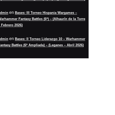
en
admin
Bases: III Torneo Hispania Wargames –
arhammer Fantasy Battles (6ª) – (Alhaurín de la Torre
 Febrero 2026)
en
admin
Bases: II Torneo Liderazgo 10 – Warhammer
antasy Battles (6ª Ampliada) – (Leganes – Abril 2026)