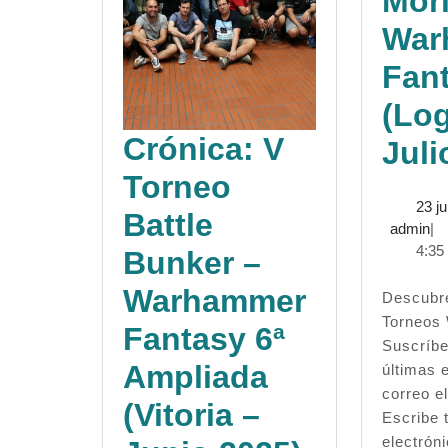
Mori
War
Fan
(Lo
Crónica: V
Juli
Torneo
23 ju
Battle
ad
admin
|
4:35
Bunker –
Warhammer
Descubre más desde
Torneos
Fantasy 6ª
Suscríbe
Ampliada
últimas 
correo el
(Vitoria –
Escribe 
electrón