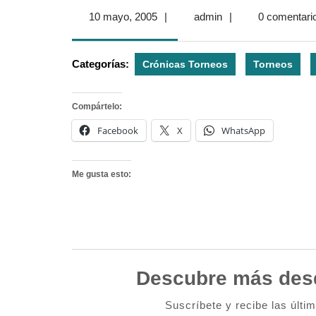
10
admin
10 mayo, 2005
|
admin
|
0 comentari
mayo,
2005
Categorías:
Crónicas Torneos
Torneos
Compártelo:
Facebook
X
WhatsApp
Me gusta esto:
Descubre más des
Suscríbete y recibe las últi