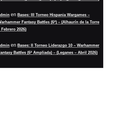
en
admin
Bases: III Torneo Hispania Wargames –
arhammer Fantasy Battles (6ª) – (Alhaurín de la Torre
 Febrero 2026)
en
admin
Bases: II Torneo Liderazgo 10 – Warhammer
antasy Battles (6ª Ampliada) – (Leganes – Abril 2026)