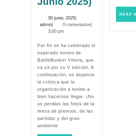
Crónica:
Junio 2025)
V
READ 
30
30 junio, 2025
|
Torneo
admin
junio,
admin
|
0 comentarios
|
2025
3:00 pm
Battle
Bunker
Por fin se ha celebrado el
esperado torneo de
–
BattleBunker Vitoria, que
va ya por su V edición. A
Warhamm
continuación, os dejamos
Fantasy
la crónica que la
organización a tenido a
6ª
bien hacernos llegar. ¡No
Ampliada
os perdáis las fotos de la
mesa de premios, de las
(Vitoria
partidas y del gran
–
ambiente