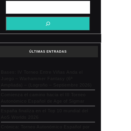
ÚLTIMAS ENTRADAS
Bases: IV Torneo Entre Viñas Anda el
Juego – Warhammer Fantasy (6ª
Ampliada) – (Logroño – Septiembre 2026)
Comienza el camino hacia el III Torneo
Autonómico Español de Age of Sigmar
España finaliza en el Top 10 mundial del
AoS Worlds 2026
Crónica: Torneo Autonómico Español por