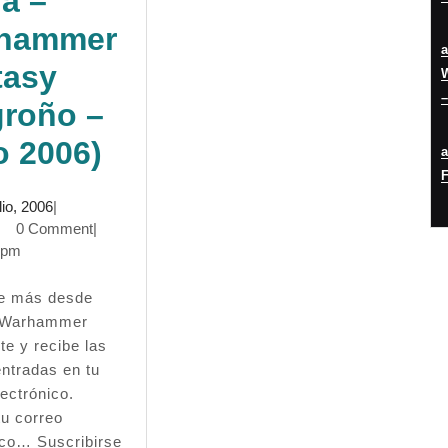
a –
hammer
tasy
W
–
groño –
Crónica:
o 2006)
F
Torneo
23
lio, 2006
|
Tienda
min
julio,
0 Comment
|
2006
 pm
Minas
de
 Warhammer
Moria
te y recibe las
entradas en tu
–
ectrónico.
Warhammer
tu correo
ico… Suscribirse