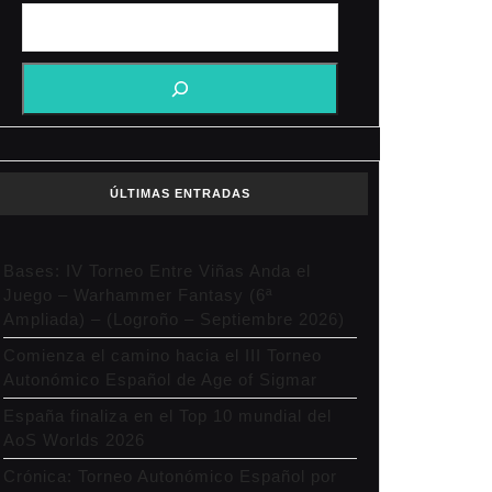
ÚLTIMAS ENTRADAS
Bases: IV Torneo Entre Viñas Anda el
Juego – Warhammer Fantasy (6ª
Ampliada) – (Logroño – Septiembre 2026)
Comienza el camino hacia el III Torneo
Autonómico Español de Age of Sigmar
España finaliza en el Top 10 mundial del
AoS Worlds 2026
Crónica: Torneo Autonómico Español por