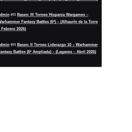
en
admin
Bases: III Torneo Hispania Wargames –
arhammer Fantasy Battles (6ª) – (Alhaurín de la Torre
 Febrero 2026)
en
admin
Bases: II Torneo Liderazgo 10 – Warhammer
antasy Battles (6ª Ampliada) – (Leganes – Abril 2026)