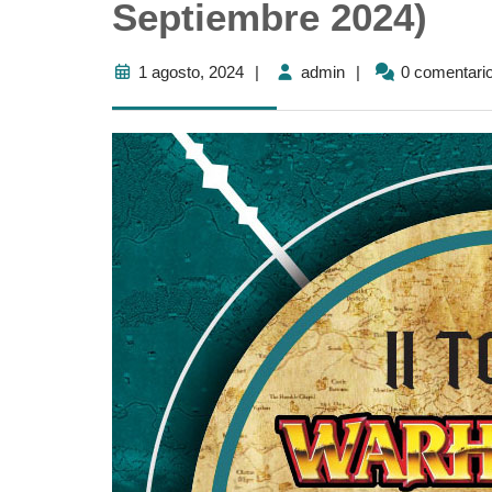
Septiembre 2024)
1
admin
1 agosto, 2024
|
admin
|
0 comentari
agosto,
2024