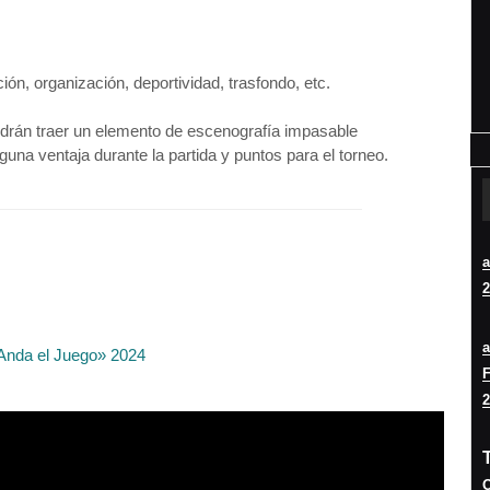
ción, organización, deportividad, trasfondo, etc.
odrán traer un elemento de escenografía impasable
una ventaja durante la partida y puntos para el torneo.
2
Anda el Juego» 2024
F
2
O