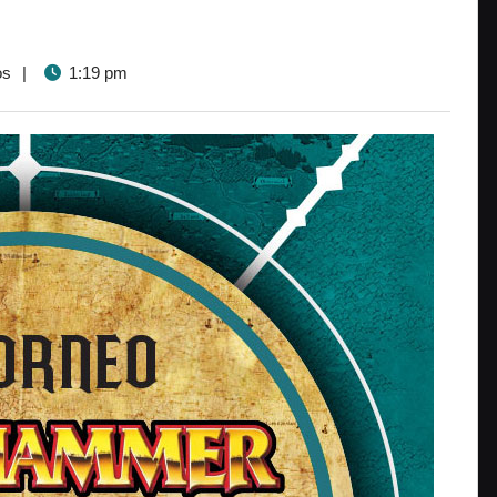
os
|
1:19 pm