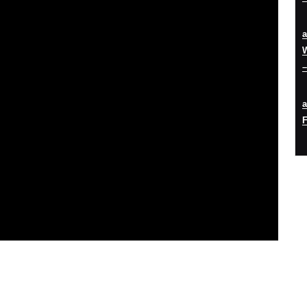
W
–
F