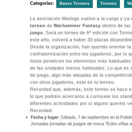
Categorías:
Bases Torneos
Torneos
W
La asociación Warlogs vuelve a la carga y ya 
torneo
de
Warhammer Fantasy
dentro de la
juego
. Será un torneo de 6ª edición con Torm
este año, volverá a haber 30 plazas disponible
Desde la organización, han querido orientar la 
confraternización entre los jugadores, por lo 
listas penalicen los elementos más habituales
de las unidades menos habituales. Lo que es s
de juego, algo más alejadas de la competitivid
con otros jugadores, este es tu torneo.
Recordad que, además, este torneo se hace en 
lo que podréis acercaros a curiosear los stand
diferentes actividades por si alguno queréis 
Recordad:
Fecha y lugar
: Sábado, 7 de septiembre en el Polid
Jornadas jornadas de juegos de mesa “Entre viñas a