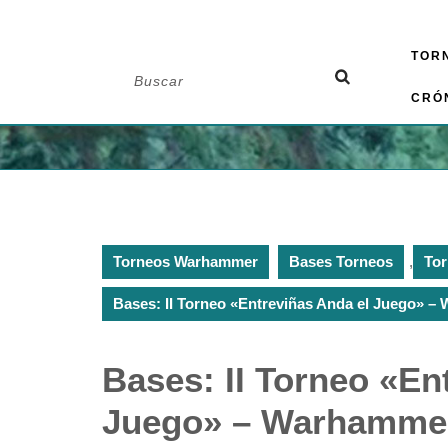
Saltar
TOR
al
Buscar:
contenido
CRÓ
Torneos Warhammer
Bases Torneos
,
To
Bases: II Torneo «Entreviñas Anda el Juego» 
Bases: II Torneo «En
Juego» – Warhammer