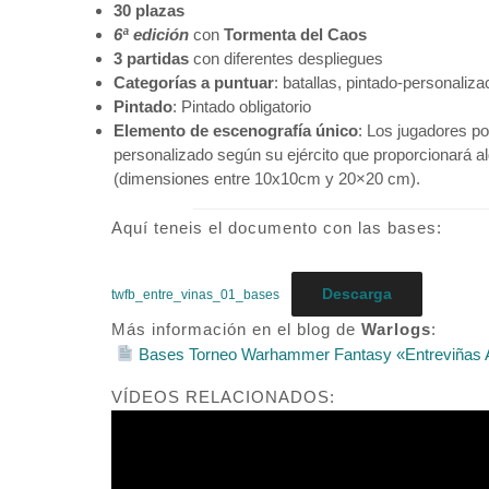
30 plazas
6ª edición
con
Tormenta del Caos
3 partidas
con diferentes despliegues
Categorías a puntuar
: batallas, pintado-personaliza
Pintado
: Pintado obligatorio
Elemento de escenografía único
: Los jugadores p
personalizado según su ejército que proporcionará alg
(dimensiones entre 10x10cm y 20×20 cm).
Aquí teneis el documento con las bases:
Descarga
twfb_entre_vinas_01_bases
Más información en el blog de
Warlogs
:
Bases Torneo Warhammer Fantasy «Entreviñas 
VÍDEOS RELACIONADOS: