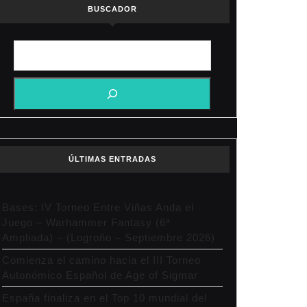
BUSCADOR
er
ÚLTIMAS ENTRADAS
Bases: IV Torneo Entre Viñas Anda el
Juego – Warhammer Fantasy (6ª
Ampliada) – (Logroño – Septiembre 2026)
Comienza el camino hacia el III Torneo
Autonómico Español de Age of Sigmar
España finaliza en el Top 10 mundial del