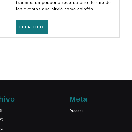
Fantasy
traemos un pequeño recordatorio de uno de
los eventos que sirvió como colofón
(6ª
Ampliada)
LEER
LEER TODO
–
TODO
(Leganes
–
Noviembre
2025)
hivo
Meta
26
Acceder
26
026