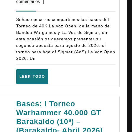
abril,
comentarios
|
equipo
2026
La
Si hace poco os compartimos las bases del
Voz
Torneo de 40K La Voz Open, de la mano de
Bandua Wargames y La Voz de Sigmar, en
Open
esta ocasión os queremos presentar su
2026
segunda apuesta para agosto de 2026: el
–
torneo para Age of Sigmar (AoS) La Voz Open
2026. Un
Age
of
LEER
LEER TODO
Sigmar
TODO
(4ª)
–
Bases: I Torneo
(Lugo
Warhammer 40.000 GT
–
Barakaldo (10ª) –
Agosto
Bases:
(Barakaldo- Abril 2026)