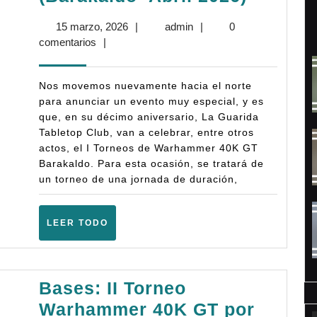
2026)
I
15
admin
15 marzo, 2026
|
admin
|
0
Torneo
marzo,
comentarios
|
Warha
2026
40.000
Nos movemos nuevamente hacia el norte
GT
para anunciar un evento muy especial, y es
que, en su décimo aniversario, La Guarida
Baraka
Tabletop Club, van a celebrar, entre otros
(10ª)
actos, el I Torneos de Warhammer 40K GT
–
Barakaldo. Para esta ocasión, se tratará de
un torneo de una jornada de duración,
(Baraka
Abril
LEER
LEER TODO
2026)
TODO
Bases: II Torneo
Warhammer 40K GT por