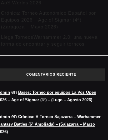
AoS Worlds 2026
Crónica: Torneo Autonómico Español por
Equipos 2026 – Age of Sigmar (4ª) –
(Zaragoza – Mayo 2026)
Llega TorneosWarhammer 2.0: una nueva
forma de encontrar y seguir torneos
COMENTARIOS RECIENTE
en
admin
Bases: Torneo por equipos La Voz Open
026 – Age of Sigmar (4ª) – (Lugo – Agosto 2026)
en
admin
Crónica: V Torneo Sajazarra – Warhammer
antasy Battles (6ª Ampliada) – (Sajazarra – Marzo
026)