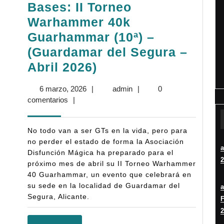
Bases: II Torneo
2026)
Warhammer 40k
Guarhammar (10ª) –
(Guardamar del Segura –
Bases:
Abril 2026)
II
6
admin
6 marzo, 2026
|
admin
|
0
Torneo
marzo,
comentarios
|
Warhammer
2026
40k
No todo van a ser GTs en la vida, pero para
Guarhammar
no perder el estado de forma la Asociación
Disfunción Mágica ha preparado para el
(10ª)
2
próximo mes de abril su II Torneo Warhammer
–
40 Guarhammar, un evento que celebrará en
(Guardamar
su sede en la localidad de Guardamar del
Segura, Alicante.
del
F
2
Segura