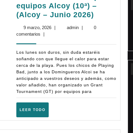
equipos Alcoy (10ª) –
Bases:
(Alcoy – Junio 2026)
II
9
admin
9 marzo, 2026
|
admin
|
0
Torneo
marzo,
comentarios
|
Warhamm
2026
40K
Los lunes son duros, sin duda estaréis
GT
soñando con que llegue el calor para estar
cerca de la playa. Pues los chicos de Playing
por
Bad, junto a los Domingueros Alcoi se ha
equipos
anticipado a vuestros deseos y además, como
Alcoy
valor añadido, han organizado un Grant
Tournament (GT) por equipos para
(10ª)
–
LEER
LEER TODO
(Alcoy
TODO
–
Junio