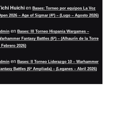
Tichi Huichi
en
Bases: Torneo por equipos La Voz
pen 2026 – Age of Sigmar (4ª) – (Lugo – Agosto 2026)
en
admin
Bases: III Torneo Hispania Wargames –
arhammer Fantasy Battles (6ª) – (Alhaurín de la Torre
 Febrero 2026)
en
admin
Bases: II Torneo Liderazgo 10 – Warhammer
antasy Battles (6ª Ampliada) – (Leganes – Abril 2026)