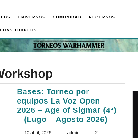
NEOS
UNIVERSOS
COMUNIDAD
RECURSOS
NICAS TORNEOS
Workshop
Bases: Torneo por
equipos La Voz Open
2026 – Age of Sigmar (4ª)
Bases:
– (Lugo – Agosto 2026)
Torneo
10
admin
10 abril, 2026
|
admin
|
2
por