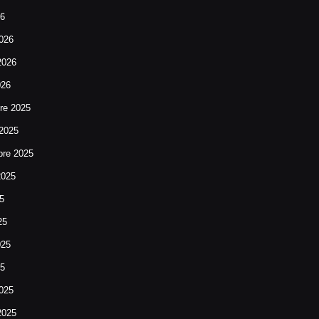
26
026
2026
026
re 2025
 2025
bre 2025
2025
25
25
025
25
025
2025