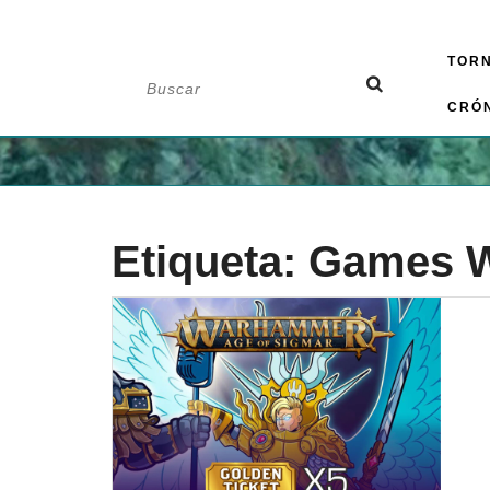
Saltar
TOR
al
Buscar:
contenido
CRÓ
Etiqueta:
Games 