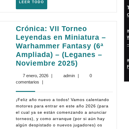
LEER
LEER TODO
–
TODO
Abril
O
2026)
Crónica: VII Torneo
Leyendas en Miniatura –
W
Warhammer Fantasy (6ª
–
Ampliada) – (Leganes –
Crónica:
Noviembre 2025)
F
VII
7
admin
7 enero, 2026
|
admin
|
0
Torneo
enero,
comentarios
|
Leyendas
2026
en
¡Feliz año nuevo a todos! Vamos calentando
Miniatura
motores para entrar en este año 2026 (para
el cual ya se están comenzando a anunciar
–
torneos), y como arranque (por si aún hay
Warhammer
algún despistado o nuevos jugadores) os