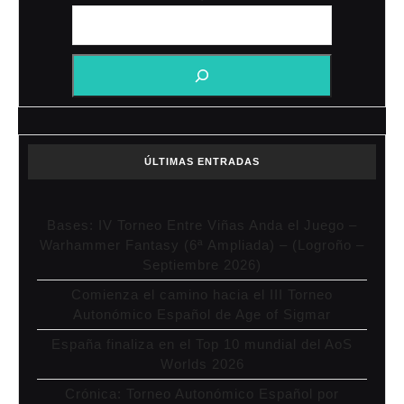
ÚLTIMAS ENTRADAS
Bases: IV Torneo Entre Viñas Anda el Juego –
Warhammer Fantasy (6ª Ampliada) – (Logroño –
Septiembre 2026)
Comienza el camino hacia el III Torneo
Autonómico Español de Age of Sigmar
España finaliza en el Top 10 mundial del AoS
Worlds 2026
Crónica: Torneo Autonómico Español por