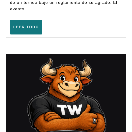
Fantasy
de un torneo bajo un reglamento de su agrado. El
evento
(8ª)
–
LEER
LEER TODO
(Terrassa
TODO
–
Marzo
2026)