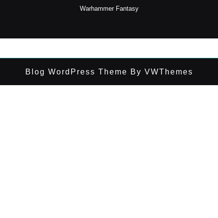
Warhammer Fantasy
Blog WordPress Theme
By VWThemes
Desplazar
hacia
arriba