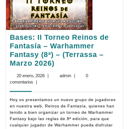
Bases: II Torneo Reinos de
Fantasía – Warhammer
Fantasy (8ª) – (Terrassa –
Bases:
Marzo 2026)
II
20
admin
20 enero, 2026
|
admin
|
0
Torneo
enero,
comentarios
|
Reinos
2026
de
Hoy os presentamos un nuevo grupo de jugadores
Fantasía
en nuestra web, Reinos de Fantasía, quienes han
tenido a bien organizar un torneo de Warhammer
–
Fantasy bajo las reglas de 8ª edición, para que
Warhammer
cualquier jugador de Warhammer pueda disfrutar