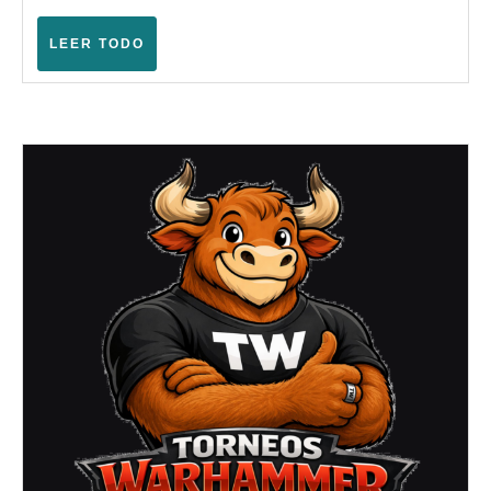
(Navate
–
LEER
LEER TODO
TODO
Abril
2026)