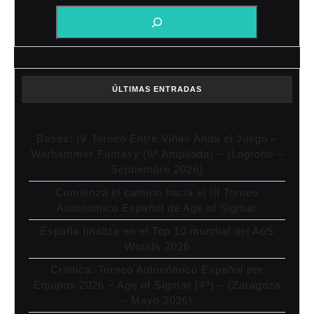
ÚLTIMAS ENTRADAS
Bases: IV Torneo Entre Viñas Anda el Juego –
Warhammer Fantasy (6ª Ampliada) – (Logroño –
Septiembre 2026)
Comienza el camino hacia el III Torneo
Autonómico Español de Age of Sigmar
España finaliza en el Top 10 mundial del AoS
Worlds 2026
Crónica: Torneo Autonómico Español por
Equipos 2026 – Age of Sigmar (4ª) – (Zaragoza
– Mayo 2026)