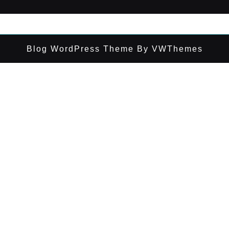
Blog WordPress Theme
By VWThemes
Desplazar
hacia
arriba