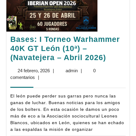
Bases: I Torneo Warhammer
40K GT León (10ª) –
Bases:
(Navatejera – Abril 2026)
I
24
admin
24 febrero, 2026
|
admin
|
0
Torneo
febrero,
comentarios
|
Warha
2026
40K
El león puede perder sus garras pero nunca las
GT
ganas de luchar. Buenas noticias para los amigos
de los bolters. En esta ocasión le damos un poco
León
más de eco a la Asociación sociocultural Leones
(10ª)
Blancos, ubicados en León, quienes se han echado
–
a las espaldas la misión de organizar