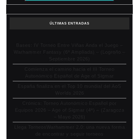
ÚLTIMAS ENTRADAS
Bases: IV Torneo Entre Viñas Anda el Juego –
Warhammer Fantasy (6ª Ampliada) – (Logroño –
Septiembre 2026)
Comienza el camino hacia el III Torneo
Autonómico Español de Age of Sigmar
España finaliza en el Top 10 mundial del AoS
Worlds 2026
Crónica: Torneo Autonómico Español por
Equipos 2026 – Age of Sigmar (4ª) – (Zaragoza
– Mayo 2026)
Llega TorneosWarhammer 2.0: una nueva forma
de encontrar y seguir torneos