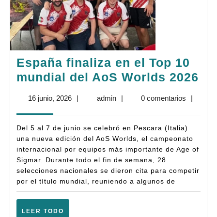
España finaliza en el Top 10
Es
mundial del AoS Worlds 2026
fin
16
admin
16 junio, 2026
|
admin
|
0 comentarios
|
en
junio,
el
2026
Del 5 al 7 de junio se celebró en Pescara (Italia)
To
una nueva edición del AoS Worlds, el campeonato
10
internacional por equipos más importante de Age of
Sigmar. Durante todo el fin de semana, 28
mu
selecciones nacionales se dieron cita para competir
del
por el título mundial, reuniendo a algunos de
Ao
Wo
LEER
LEER TODO