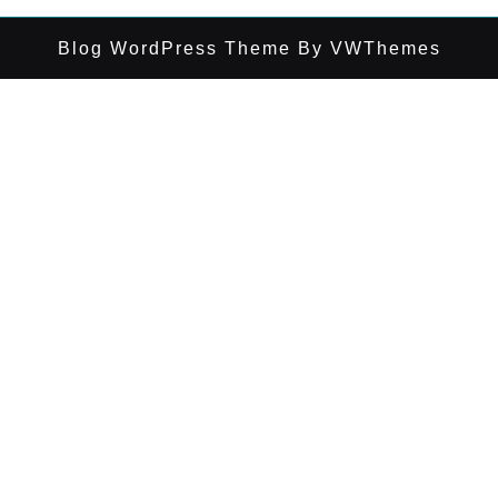
Blog WordPress Theme
By VWThemes
Desplazar
hacia
arriba