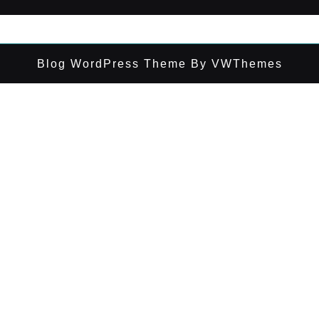
Blog WordPress Theme
By VWThemes
Desplazar
hacia
arriba