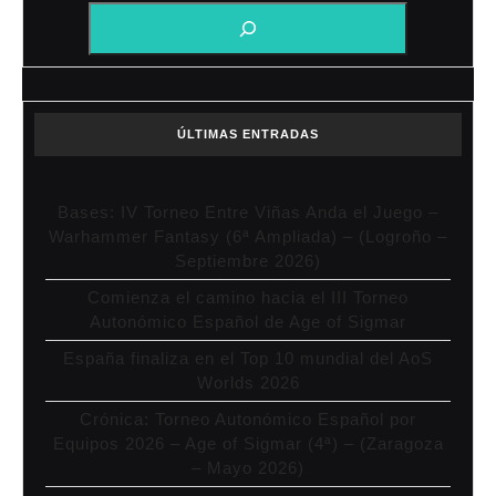
ÚLTIMAS ENTRADAS
Bases: IV Torneo Entre Viñas Anda el Juego –
Warhammer Fantasy (6ª Ampliada) – (Logroño –
Septiembre 2026)
Comienza el camino hacia el III Torneo
Autonómico Español de Age of Sigmar
España finaliza en el Top 10 mundial del AoS
Worlds 2026
Crónica: Torneo Autonómico Español por
Equipos 2026 – Age of Sigmar (4ª) – (Zaragoza
– Mayo 2026)