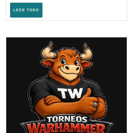
–
Warhammer
LEER
LEER TODO
TODO
Fantasy
(Estella
–
Mayo
2006)