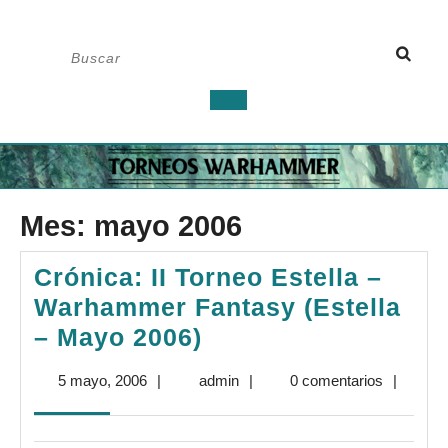
Saltar
Buscar:
al
contenido
Botón
de
apertura
Mes:
mayo 2006
Crónica: II Torneo Estella –
Warhammer Fantasy (Estella
Crónica:
– Mayo 2006)
II
5
admin
5 mayo, 2006
|
admin
|
0 comentarios
|
Torneo
mayo,
Estella
2006