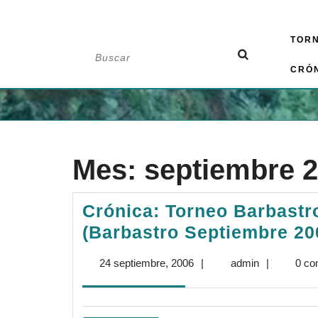
Saltar
TOR
al
Buscar:
contenido
CRÓ
Mes:
septiembre 
Crónica: Torneo Barbast
(Barbastro Septiembre 20
24
admin
24 septiembre, 2006
|
admin
|
0 co
septiembre,
2006