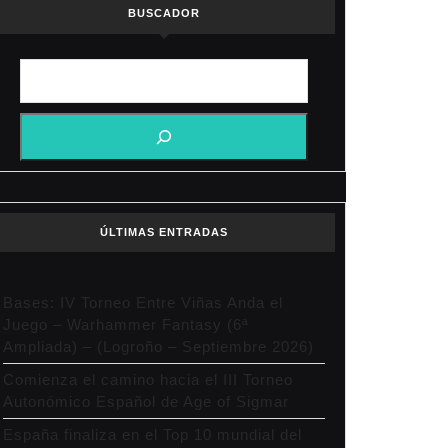
BUSCADOR
ÚLTIMAS ENTRADAS
Bases: IV Torneo Entre Viñas Anda el
Juego – Warhammer Fantasy (6ª
Ampliada) – (Logroño – Septiembre 2026)
Comienza el camino hacia el III Torneo
Autonómico Español de Age of Sigmar
España finaliza en el Top 10 mundial del