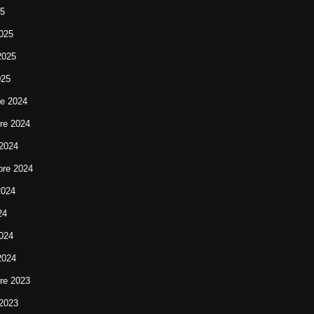
25
025
2025
025
re 2024
re 2024
 2024
bre 2024
2024
24
024
2024
re 2023
 2023