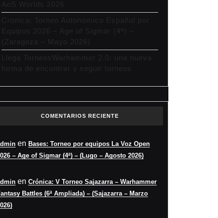
AoS Worlds 2026
Crónica: Torneo Autonómico Español por
Equipos 2026 – Age of Sigmar (4ª) –
(Zaragoza – Mayo 2026)
Llega TorneosWarhammer 2.0: una nueva
forma de encontrar y seguir torneos
COMENTARIOS RECIENTE
en
admin
Bases: Torneo por equipos La Voz Open
026 – Age of Sigmar (4ª) – (Lugo – Agosto 2026)
en
admin
Crónica: V Torneo Sajazarra – Warhammer
antasy Battles (6ª Ampliada) – (Sajazarra – Marzo
026)