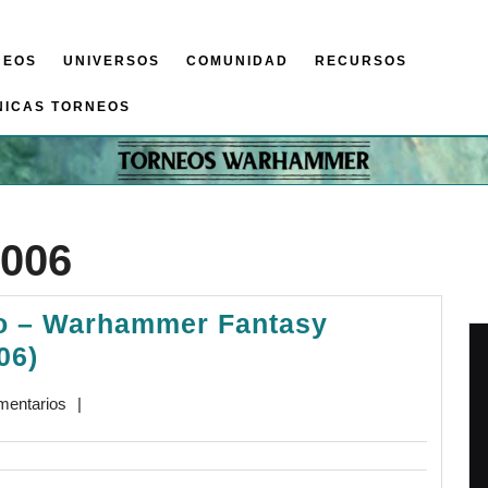
NEOS
UNIVERSOS
COMUNIDAD
RECURSOS
NICAS TORNEOS
2006
ro – Warhammer Fantasy
Crónica:
06)
Torneo
mentarios
|
Barbastro
–
Warhammer