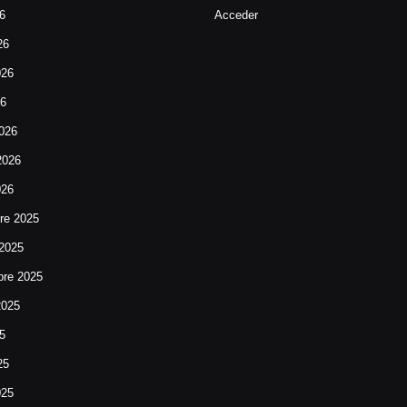
26
Acceder
26
026
26
026
2026
026
re 2025
 2025
bre 2025
2025
25
25
025