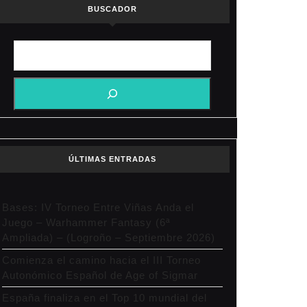
BUSCADOR
ÚLTIMAS ENTRADAS
Bases: IV Torneo Entre Viñas Anda el
Juego – Warhammer Fantasy (6ª
Ampliada) – (Logroño – Septiembre 2026)
Comienza el camino hacia el III Torneo
Autonómico Español de Age of Sigmar
España finaliza en el Top 10 mundial del