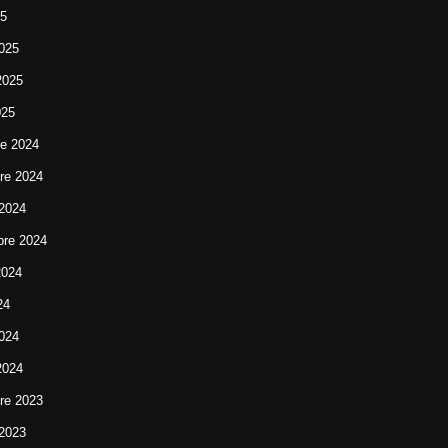
25
025
2025
025
re 2024
re 2024
 2024
bre 2024
2024
24
024
2024
re 2023
 2023