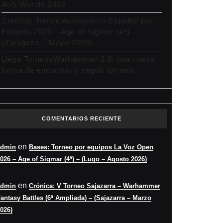
AoS Worlds 2026
Crónica: Torneo Autonómico Español por
Equipos 2026 – Age of Sigmar (4ª) –
(Zaragoza – Mayo 2026)
Llega TorneosWarhammer 2.0: una nueva
forma de encontrar y seguir torneos
COMENTARIOS RECIENTE
en
admin
Bases: Torneo por equipos La Voz Open
026 – Age of Sigmar (4ª) – (Lugo – Agosto 2026)
en
admin
Crónica: V Torneo Sajazarra – Warhammer
antasy Battles (6ª Ampliada) – (Sajazarra – Marzo
026)