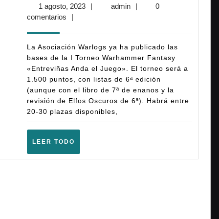
1
admin
1 agosto, 2023
|
admin
|
0
Torneo
agosto,
comentarios
|
«Entreviñas
2023
Anda
La Asociación Warlogs ya ha publicado las
el
bases de la I Torneo Warhammer Fantasy
«Entreviñas Anda el Juego». El torneo será a
Juego» –
1.500 puntos, con listas de 6ª edición
Warhammer
(aunque con el libro de 7ª de enanos y la
Fantasy
revisión de Elfos Oscuros de 6ª). Habrá entre
20-30 plazas disponibles,
(Logroño
–
LEER
LEER TODO
Septiembre
TODO
2023)